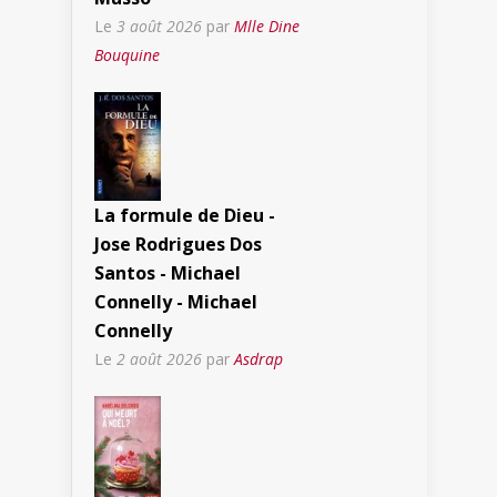
Le
3 août 2026
par
Mlle Dine
Bouquine
La formule de Dieu -
Jose Rodrigues Dos
Santos - Michael
Connelly - Michael
Connelly
Le
2 août 2026
par
Asdrap