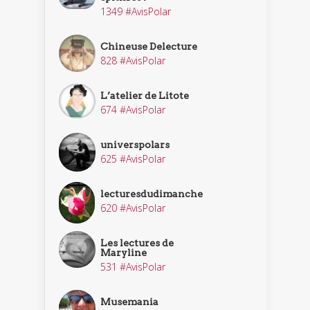
1349 #AvisPolar
Chineuse Delecture
828 #AvisPolar
L’atelier de Litote
674 #AvisPolar
universpolars
625 #AvisPolar
lecturesdudimanche
620 #AvisPolar
Les lectures de
Maryline
531 #AvisPolar
Musemania