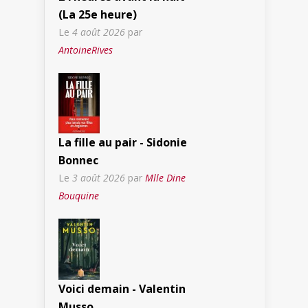
(La 25e heure)
Le
4 août 2026
par
AntoineRives
La fille au pair - Sidonie
Bonnec
Le
3 août 2026
par
Mlle Dine
Bouquine
Voici demain - Valentin
Musso