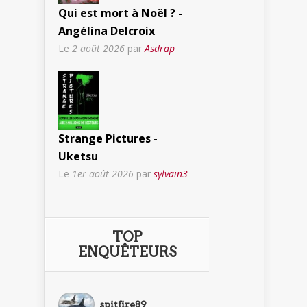
Qui est mort à Noël ? -
Angélina Delcroix
Le
2 août 2026
par
Asdrap
Strange Pictures -
Uketsu
Le
1er août 2026
par
sylvain3
TOP
ENQUÊTEURS
spitfire89