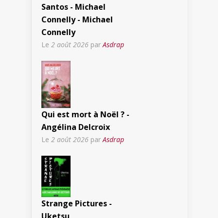
Santos - Michael
Connelly - Michael
Connelly
Le
2 août 2026
par
Asdrap
Qui est mort à Noël ? -
Angélina Delcroix
Le
2 août 2026
par
Asdrap
Strange Pictures -
Uketsu