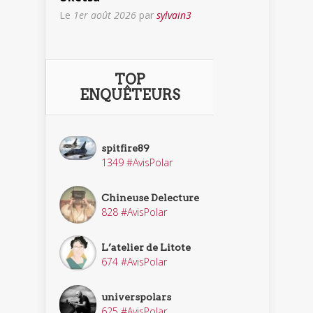
Le
1er août 2026
par
sylvain3
TOP
ENQUÊTEURS
spitfire89
1349 #AvisPolar
Chineuse Delecture
828 #AvisPolar
L’atelier de Litote
674 #AvisPolar
universpolars
625 #AvisPolar