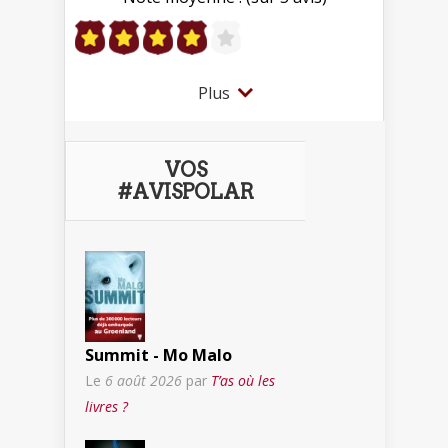
Plus
VOS
#AVISPOLAR
Summit - Mo Malo
Le
6 août 2026
par
T’as où les
livres ?