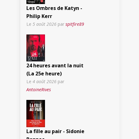
Les Ombres de Katyn -
Philip Kerr
Le
5 août 2026
par
spitfire89
24 heures avant la nuit
(La 25e heure)
Le
4 août 2026
par
AntoineRives
La fille au pair - Sidonie