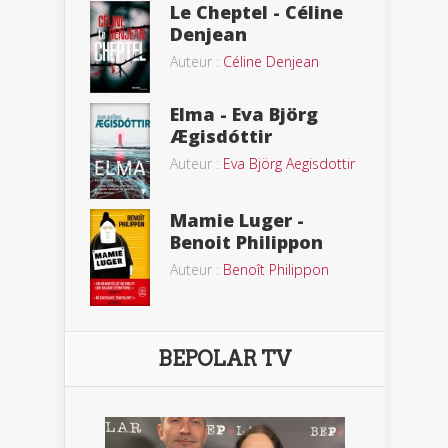
Le Cheptel - Céline
Denjean
Auteur :
Céline Denjean
Elma - Eva Björg
Ægisdóttir
Auteur :
Eva Björg Aegisdottir
Mamie Luger -
Benoit Philippon
Auteur :
Benoît Philippon
BEPOLAR TV