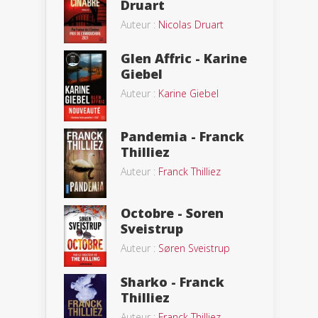
Druart
Auteur :
Nicolas Druart
Glen Affric - Karine
Giebel
Auteur :
Karine Giebel
Pandemia - Franck
Thilliez
Auteur :
Franck Thilliez
Octobre - Soren
Sveistrup
Auteur :
Søren Sveistrup
Sharko - Franck
Thilliez
Auteur :
Franck Thilliez