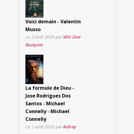
Voici demain - Valentin
Musso
Le
3 août 2026
par
Mlle Dine
Bouquine
La formule de Dieu -
Jose Rodrigues Dos
Santos - Michael
Connelly - Michael
Connelly
Le
2 août 2026
par
Asdrap