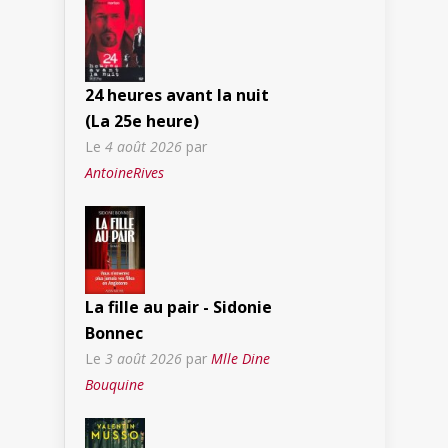
24 heures avant la nuit
(La 25e heure)
Le
4 août 2026
par
AntoineRives
La fille au pair - Sidonie
Bonnec
Le
3 août 2026
par
Mlle Dine
Bouquine