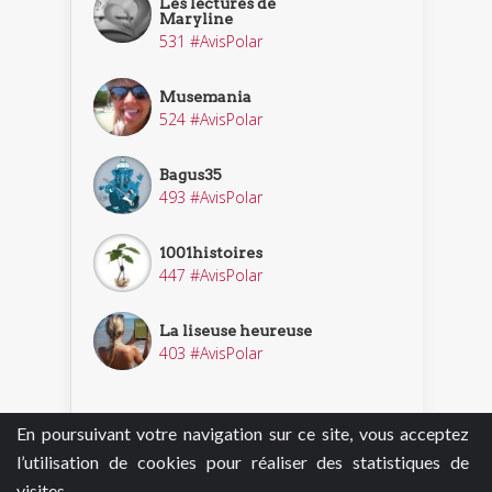
Les lectures de
Maryline
531 #AvisPolar
Musemania
524 #AvisPolar
Bagus35
493 #AvisPolar
1001histoires
447 #AvisPolar
La liseuse heureuse
403 #AvisPolar
En poursuivant votre navigation sur ce site, vous acceptez
Découvrir nos enquêteurs
l’utilisation de cookies pour réaliser des statistiques de
visites.