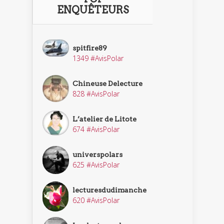
ENQUÊTEURS
spitfire89
1349 #AvisPolar
Chineuse Delecture
828 #AvisPolar
L’atelier de Litote
674 #AvisPolar
universpolars
625 #AvisPolar
lecturesdudimanche
620 #AvisPolar