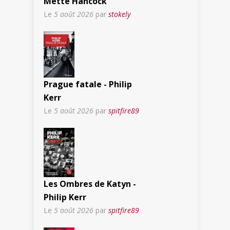
Mette Hancock
Le
5 août 2026
par
stokely
Prague fatale - Philip
Kerr
Le
5 août 2026
par
spitfire89
Les Ombres de Katyn -
Philip Kerr
Le
5 août 2026
par
spitfire89