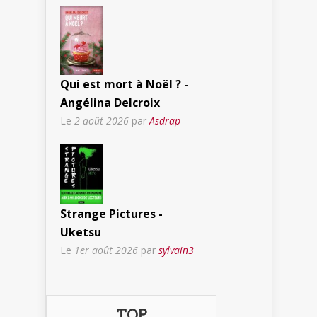
Qui est mort à Noël ? -
Angélina Delcroix
Le
2 août 2026
par
Asdrap
Strange Pictures -
Uketsu
Le
1er août 2026
par
sylvain3
TOP