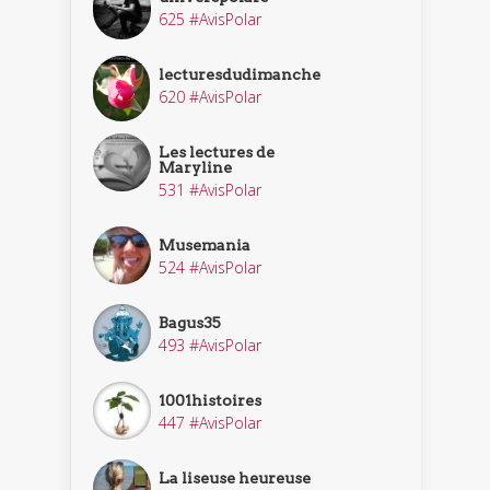
625 #AvisPolar
lecturesdudimanche
620 #AvisPolar
Les lectures de
Maryline
531 #AvisPolar
Musemania
524 #AvisPolar
Bagus35
493 #AvisPolar
1001histoires
447 #AvisPolar
La liseuse heureuse