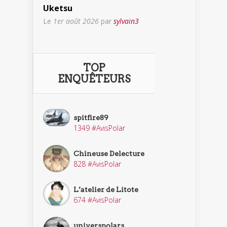
Uketsu
Le
1er août 2026
par
sylvain3
TOP
ENQUÊTEURS
spitfire89
1349 #AvisPolar
Chineuse Delecture
828 #AvisPolar
L’atelier de Litote
674 #AvisPolar
universpolars