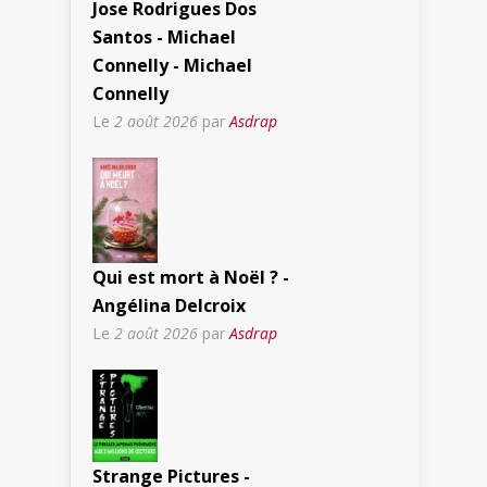
Jose Rodrigues Dos
Santos - Michael
Connelly - Michael
Connelly
Le
2 août 2026
par
Asdrap
Qui est mort à Noël ? -
Angélina Delcroix
Le
2 août 2026
par
Asdrap
Strange Pictures -