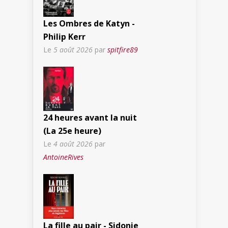
Les Ombres de Katyn -
Philip Kerr
Le
5 août 2026
par
spitfire89
24 heures avant la nuit
(La 25e heure)
Le
4 août 2026
par
AntoineRives
La fille au pair - Sidonie