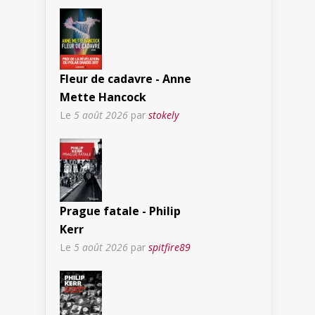
Fleur de cadavre - Anne
Mette Hancock
Le
5 août 2026
par
stokely
Prague fatale - Philip
Kerr
Le
5 août 2026
par
spitfire89