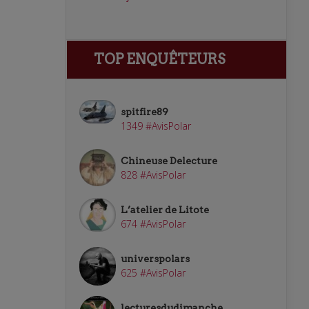
TOP ENQUÊTEURS
spitfire89
1349 #AvisPolar
Chineuse Delecture
828 #AvisPolar
L’atelier de Litote
674 #AvisPolar
universpolars
625 #AvisPolar
lecturesdudimanche