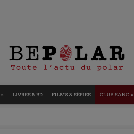
»
LIVRES & BD
FILMS & SÉRIES
CLUB SANG
»