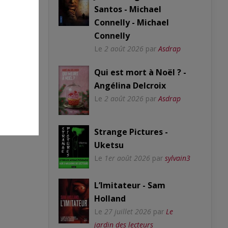
Santos - Michael
Connelly - Michael
Connelly
Le
2 août 2026
par
Asdrap
Qui est mort à Noël ? -
Angélina Delcroix
Le
2 août 2026
par
Asdrap
Strange Pictures -
Uketsu
Le
1er août 2026
par
sylvain3
L’Imitateur - Sam
Holland
Le
27 juillet 2026
par
Le
jardin des lecteurs