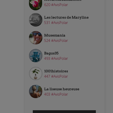
620 #AvisPolar
Les lectures de Maryline
531 #AvisPolar
Musemania
524 #AvisPolar
Bagus35
493 #AvisPolar
1001histoires
447 #AvisPolar
La liseuse heureuse
403 #AvisPolar