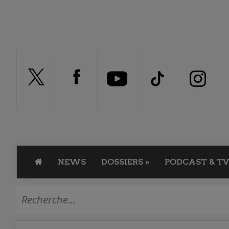
NEWS
DOSSIERS
»
PODCAST & TV