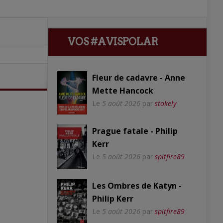
VOS #AVISPOLAR
Fleur de cadavre - Anne
Mette Hancock
Le
5 août 2026
par
stokely
Prague fatale - Philip
Kerr
Le
5 août 2026
par
spitfire89
Les Ombres de Katyn -
Philip Kerr
Le
5 août 2026
par
spitfire89