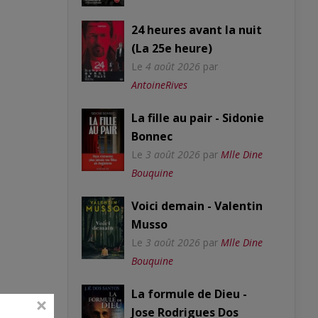
24 heures avant la nuit
(La 25e heure)
Le
4 août 2026
par
AntoineRives
La fille au pair - Sidonie
Bonnec
Le
3 août 2026
par
Mlle Dine
Bouquine
Voici demain - Valentin
Musso
Le
3 août 2026
par
Mlle Dine
Bouquine
La formule de Dieu -
Jose Rodrigues Dos