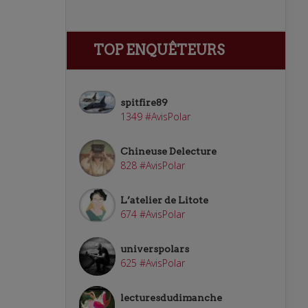
TOP ENQUÊTEURS
spitfire89
1349 #AvisPolar
Chineuse Delecture
828 #AvisPolar
L’atelier de Litote
674 #AvisPolar
universpolars
625 #AvisPolar
lecturesdudimanche