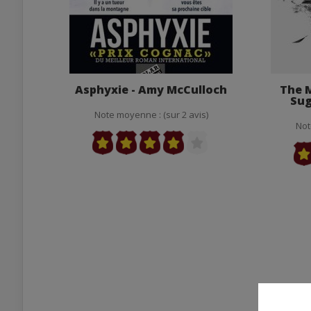
Asphyxie - Amy McCulloch
The M
Sug
Note moyenne : (sur 2 avis)
Not