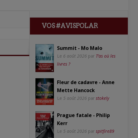
VOS #AVISPOLAR
Summit - Mo Malo
Le
6 août 2026
par
T’as où les
livres ?
Fleur de cadavre - Anne
Mette Hancock
Le
5 août 2026
par
stokely
Prague fatale - Philip
Kerr
Le
5 août 2026
par
spitfire89