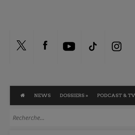
NEWS
DOSSIERS
»
PODCAST & TV