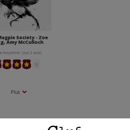
agpie Society - Zoe
g, Amy McCulloch
e moyenne : (sur 2 avis)
Plus