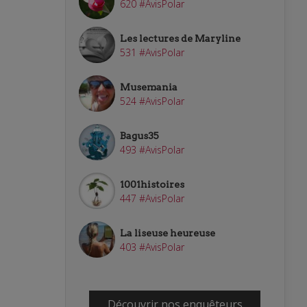
620 #AvisPolar
Les lectures de Maryline
531 #AvisPolar
Musemania
524 #AvisPolar
Bagus35
493 #AvisPolar
1001histoires
447 #AvisPolar
La liseuse heureuse
403 #AvisPolar
Découvrir nos enquêteurs