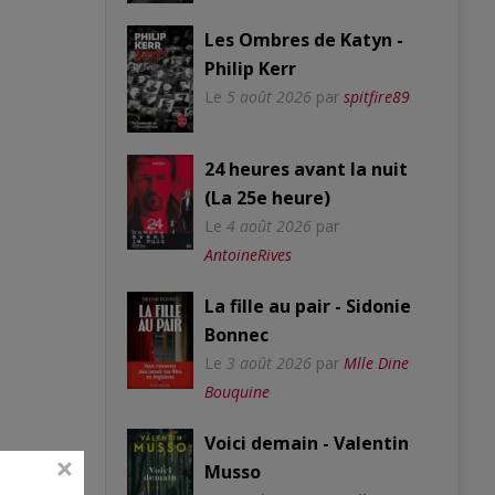
Les Ombres de Katyn -
Philip Kerr
Le
5 août 2026
par
spitfire89
24 heures avant la nuit
(La 25e heure)
Le
4 août 2026
par
AntoineRives
La fille au pair - Sidonie
Bonnec
Le
3 août 2026
par
Mlle Dine
Bouquine
Voici demain - Valentin
Musso