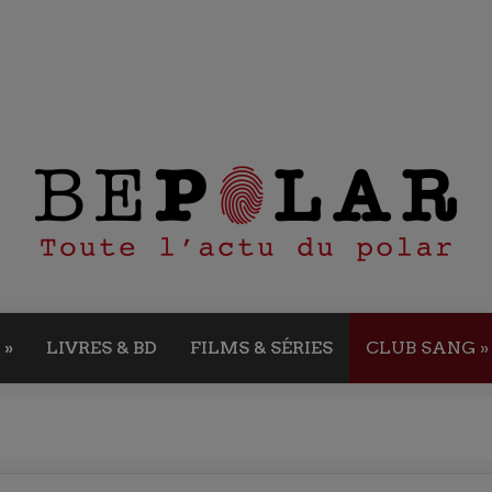
»
LIVRES & BD
FILMS & SÉRIES
CLUB SANG
»