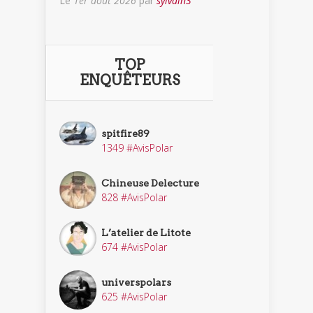
Le
1er août 2026
par
sylvain3
TOP
ENQUÊTEURS
spitfire89
1349 #AvisPolar
Chineuse Delecture
828 #AvisPolar
L’atelier de Litote
674 #AvisPolar
universpolars
625 #AvisPolar