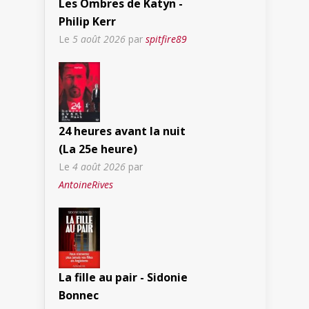
Les Ombres de Katyn -
Philip Kerr
Le
5 août 2026
par
spitfire89
24 heures avant la nuit
(La 25e heure)
Le
4 août 2026
par
AntoineRives
La fille au pair - Sidonie
Bonnec