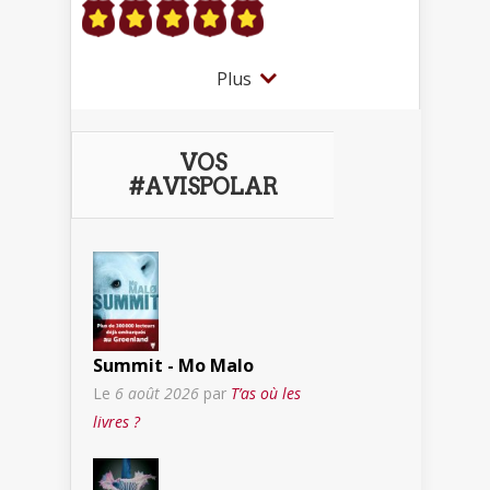
Plus
VOS
#AVISPOLAR
Summit - Mo Malo
Le
6 août 2026
par
T’as où les
livres ?