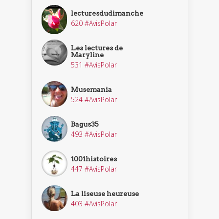
lecturesdudimanche
620 #AvisPolar
Les lectures de
Maryline
531 #AvisPolar
Musemania
524 #AvisPolar
Bagus35
493 #AvisPolar
1001histoires
447 #AvisPolar
La liseuse heureuse
403 #AvisPolar