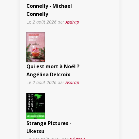
Connelly - Michael
Connelly
Le
2 août 2026
par
Asdrap
Qui est mort à Noël ? -
Angélina Delcroix
Le
2 août 2026
par
Asdrap
Strange Pictures -
Uketsu