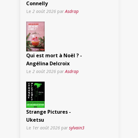
Connelly
Le
2 août 2026
par
Asdrap
Qui est mort à Noël ? -
Angélina Delcroix
Le
2 août 2026
par
Asdrap
Strange Pictures -
Uketsu
Le
1er août 2026
par
sylvain3