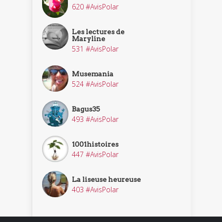
620 #AvisPolar
Les lectures de
Maryline
531 #AvisPolar
Musemania
524 #AvisPolar
Bagus35
493 #AvisPolar
1001histoires
447 #AvisPolar
La liseuse heureuse
403 #AvisPolar