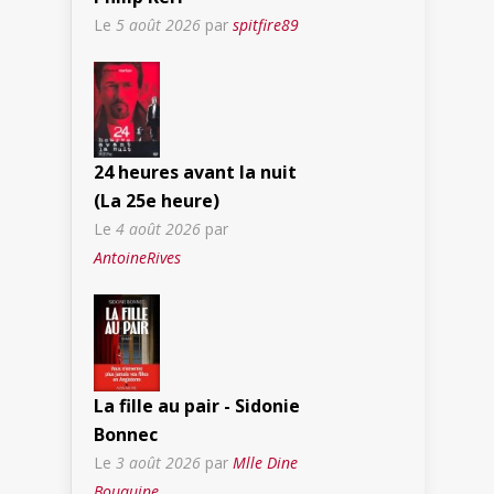
Le
5 août 2026
par
spitfire89
24 heures avant la nuit
(La 25e heure)
Le
4 août 2026
par
AntoineRives
La fille au pair - Sidonie
Bonnec
Le
3 août 2026
par
Mlle Dine
Bouquine