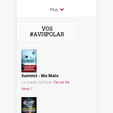
Plus
VOS
#AVISPOLAR
Summit - Mo Malo
Le
6 août 2026
par
T’as où les
livres ?