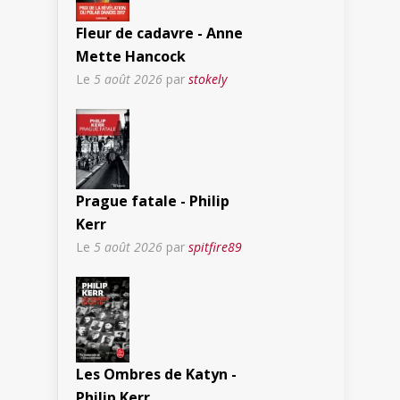
Fleur de cadavre - Anne
Mette Hancock
Le
5 août 2026
par
stokely
Prague fatale - Philip
Kerr
Le
5 août 2026
par
spitfire89
Les Ombres de Katyn -
Philip Kerr