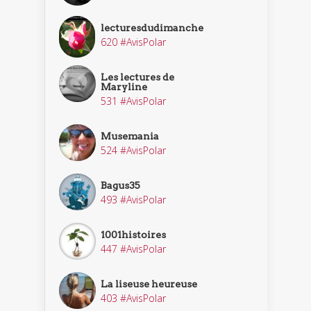
lecturesdudimanche
620 #AvisPolar
Les lectures de
Maryline
531 #AvisPolar
Musemania
524 #AvisPolar
Bagus35
493 #AvisPolar
1001histoires
447 #AvisPolar
La liseuse heureuse
403 #AvisPolar