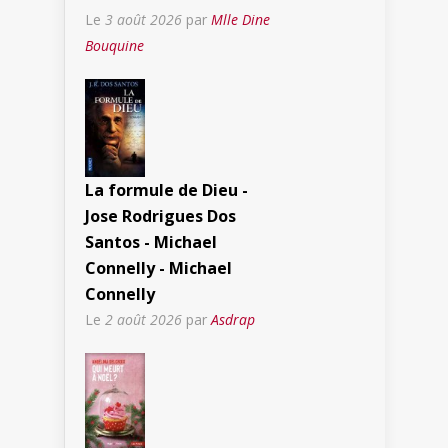
Le
3 août 2026
par
Mlle Dine
Bouquine
La formule de Dieu -
Jose Rodrigues Dos
Santos - Michael
Connelly - Michael
Connelly
Le
2 août 2026
par
Asdrap