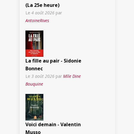
(La 25e heure)
Le
4 août 2026
par
AntoineRives
La fille au pair - Sidonie
Bonnec
Le
3 août 2026
par
Mlle Dine
Bouquine
Voici demain - Valentin
Musso