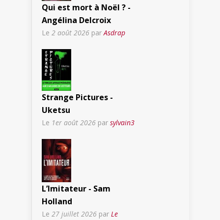
Qui est mort à Noël ? -
Angélina Delcroix
Le
2 août 2026
par
Asdrap
Strange Pictures -
Uketsu
Le
1er août 2026
par
sylvain3
L’Imitateur - Sam
Holland
Le
27 juillet 2026
par
Le