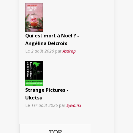
Qui est mort à Noël ? -
Angélina Delcroix
Le
2 août 2026
par
Asdrap
Strange Pictures -
Uketsu
Le
1er août 2026
par
sylvain3
TOP