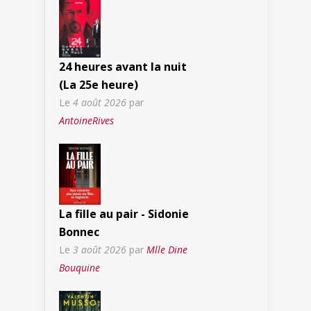
24 heures avant la nuit
(La 25e heure)
Le
4 août 2026
par
AntoineRives
La fille au pair - Sidonie
Bonnec
Le
3 août 2026
par
Mlle Dine
Bouquine