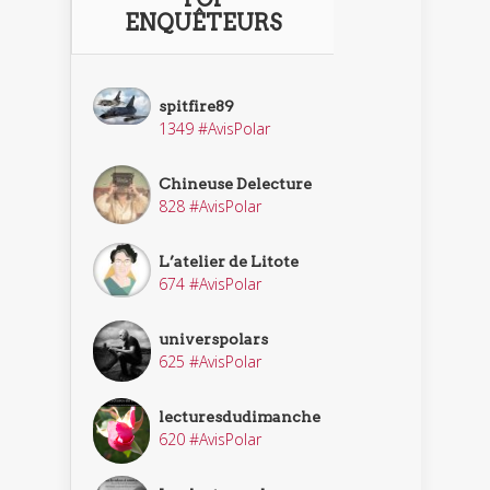
ENQUÊTEURS
spitfire89
1349 #AvisPolar
Chineuse Delecture
828 #AvisPolar
L’atelier de Litote
674 #AvisPolar
universpolars
625 #AvisPolar
lecturesdudimanche
620 #AvisPolar