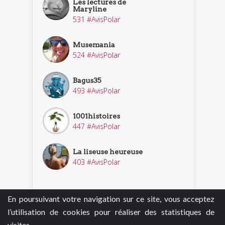
Les lectures de
Maryline
531 #AvisPolar
Musemania
524 #AvisPolar
Bagus35
493 #AvisPolar
1001histoires
447 #AvisPolar
La liseuse heureuse
403 #AvisPolar
En poursuivant votre navigation sur ce site, vous acceptez
Découvrir nos enquêteurs
l’utilisation de cookies pour réaliser des statistiques de
visites.