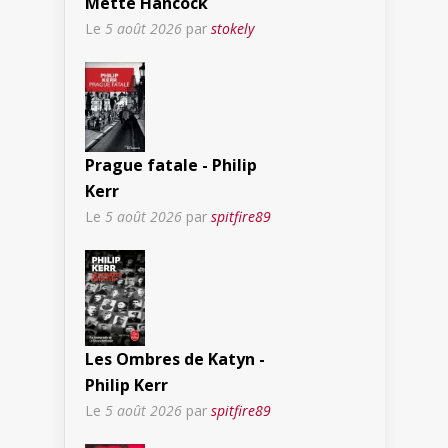
Mette Hancock
Le
5 août 2026
par
stokely
Prague fatale - Philip
Kerr
Le
5 août 2026
par
spitfire89
Les Ombres de Katyn -
Philip Kerr
Le
5 août 2026
par
spitfire89