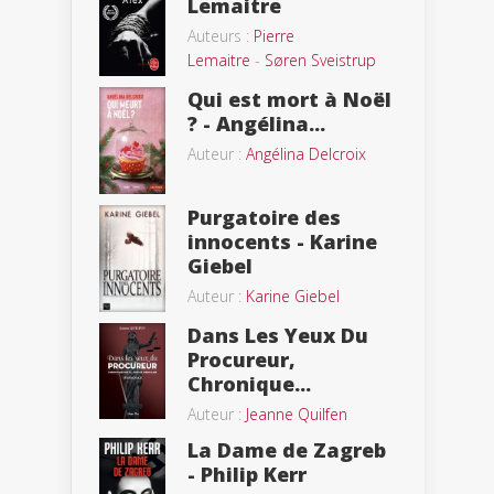
Lemaitre
Auteurs :
Pierre
Lemaitre
-
Søren Sveistrup
Qui est mort à Noël
? - Angélina...
Auteur :
Angélina Delcroix
Purgatoire des
innocents - Karine
Giebel
Auteur :
Karine Giebel
Dans Les Yeux Du
Procureur,
Chronique...
Auteur :
Jeanne Quilfen
La Dame de Zagreb
- Philip Kerr