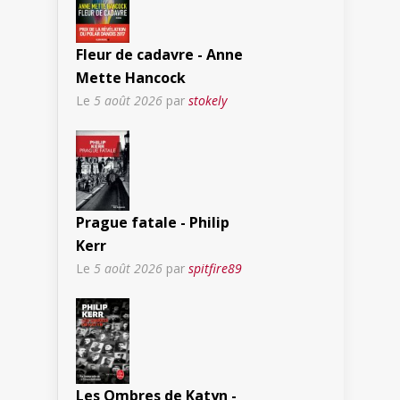
Fleur de cadavre - Anne
Mette Hancock
Le
5 août 2026
par
stokely
Prague fatale - Philip
Kerr
Le
5 août 2026
par
spitfire89
Les Ombres de Katyn -