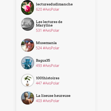
lecturesdudimanche
620 #AvisPolar
Les lectures de
Maryline
531 #AvisPolar
Musemania
524 #AvisPolar
Bagus35
493 #AvisPolar
1001histoires
447 #AvisPolar
La liseuse heureuse
403 #AvisPolar