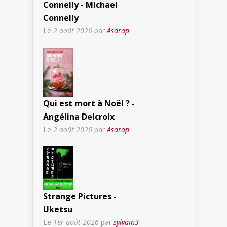
Connelly - Michael
Connelly
Le
2 août 2026
par
Asdrap
Qui est mort à Noël ? -
Angélina Delcroix
Le
2 août 2026
par
Asdrap
Strange Pictures -
Uketsu
Le
1er août 2026
par
sylvain3