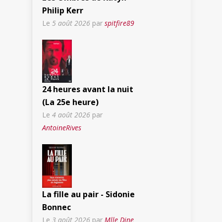
Philip Kerr
Le
5 août 2026
par
spitfire89
24 heures avant la nuit
(La 25e heure)
Le
4 août 2026
par
AntoineRives
La fille au pair - Sidonie
Bonnec
Le
3 août 2026
par
Mlle Dine