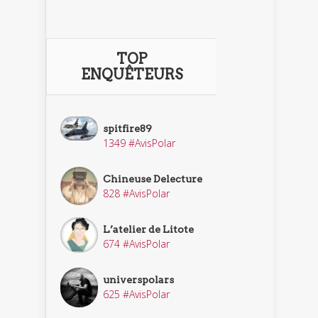
TOP
ENQUÊTEURS
spitfire89
1349 #AvisPolar
Chineuse Delecture
828 #AvisPolar
L’atelier de Litote
674 #AvisPolar
universpolars
625 #AvisPolar