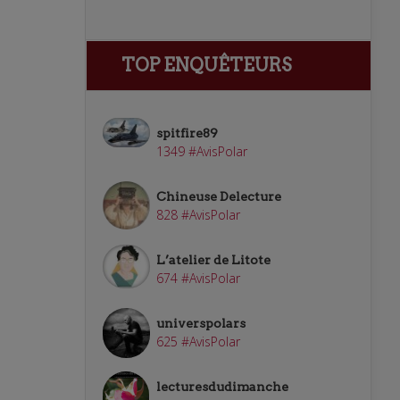
TOP ENQUÊTEURS
spitfire89
1349 #AvisPolar
Chineuse Delecture
828 #AvisPolar
L’atelier de Litote
674 #AvisPolar
universpolars
625 #AvisPolar
lecturesdudimanche