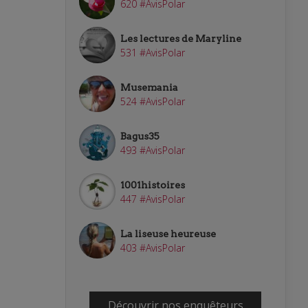
620 #AvisPolar
Les lectures de Maryline
531 #AvisPolar
Musemania
524 #AvisPolar
Bagus35
493 #AvisPolar
1001histoires
447 #AvisPolar
La liseuse heureuse
403 #AvisPolar
Découvrir nos enquêteurs