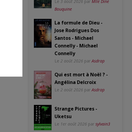
Le
3 août 2026
par
Mlle Dine
Bouquine
La formule de Dieu -
Jose Rodrigues Dos
Santos - Michael
Connelly - Michael
Connelly
Le
2 août 2026
par
Asdrap
Qui est mort à Noël ? -
Angélina Delcroix
Le
2 août 2026
par
Asdrap
Strange Pictures -
Uketsu
Le
1er août 2026
par
sylvain3