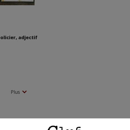
olicier, adjectif
Plus