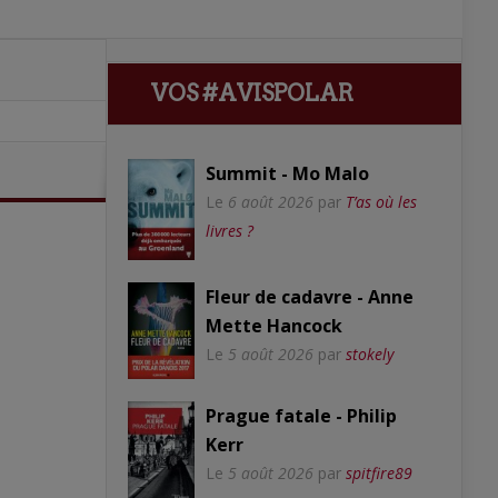
VOS #AVISPOLAR
Summit - Mo Malo
Le
6 août 2026
par
T’as où les
livres ?
Fleur de cadavre - Anne
Mette Hancock
Le
5 août 2026
par
stokely
Prague fatale - Philip
Kerr
Le
5 août 2026
par
spitfire89