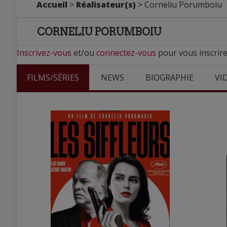
Accueil
>
Réalisateur(s)
> Corneliu Porumboiu
CORNELIU PORUMBOIU
Inscrivez-vous
et/ou
connectez-vous
pour vous inscrir
FILMS/SÉRIES
NEWS
BIOGRAPHIE
VI