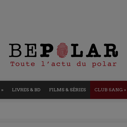
»
LIVRES & BD
FILMS & SÉRIES
CLUB SANG
»