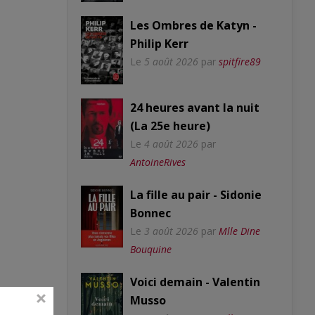
Les Ombres de Katyn -
Philip Kerr
Le
5 août 2026
par
spitfire89
24 heures avant la nuit
(La 25e heure)
Le
4 août 2026
par
AntoineRives
La fille au pair - Sidonie
Bonnec
Le
3 août 2026
par
Mlle Dine
Bouquine
Voici demain - Valentin
Musso