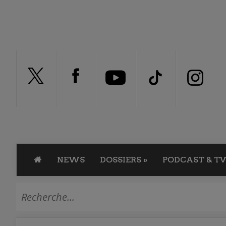
NEWS
DOSSIERS
»
PODCAST & TV