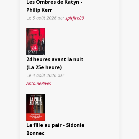
Les Ombres de Katyn -
Philip Kerr
Le
5 août 2026
par
spitfire89
24 heures avant la nuit
(La 25e heure)
Le
4 août 2026
par
AntoineRives
La fille au pair - Sidonie
Bonnec