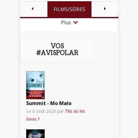
FILMS/SÉRIES
Plus
VOS
#AVISPOLAR
Summit - Mo Malo
Le
6 août 2026
par
T’as où les
livres ?