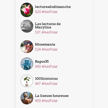
lecturesdudimanche
620 #AvisPolar
Les lectures de
Maryline
531 #AvisPolar
Musemania
524 #AvisPolar
Bagus35
493 #AvisPolar
1001histoires
447 #AvisPolar
La liseuse heureuse
403 #AvisPolar