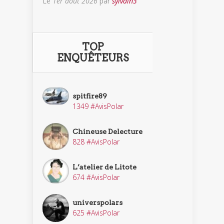
Le
1er août 2026
par
sylvain3
TOP
ENQUÊTEURS
spitfire89
1349 #AvisPolar
Chineuse Delecture
828 #AvisPolar
L’atelier de Litote
674 #AvisPolar
universpolars
625 #AvisPolar