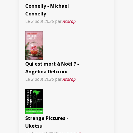
Connelly - Michael
Connelly
Le
2 août 2026
par
Asdrap
Qui est mort à Noël ? -
Angélina Delcroix
Le
2 août 2026
par
Asdrap
Strange Pictures -
Uketsu