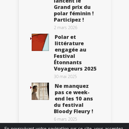
lancent le
Grand prix du
polar féminin !
Participez !
2 mars 2026
Polar et
littérature
engagée au
Festival
Étonnants
Voyageurs 2025
30 mai 2025
Ne manquez
pas ce week-
end les 10 ans
du festival
Bloody Fleury !
6 mars 2025
En poursuivant votre navigation sur ce site, vous acceptez