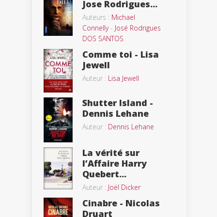
Jose Rodrigues...
Auteurs :
Michael
Connelly
-
José Rodrigues
DOS SANTOS
Comme toi - Lisa
Jewell
Auteur :
Lisa Jewell
Shutter Island -
Dennis Lehane
Auteur :
Dennis Lehane
La vérité sur
l’Affaire Harry
Quebert...
Auteur :
Joël Dicker
Cinabre - Nicolas
Druart