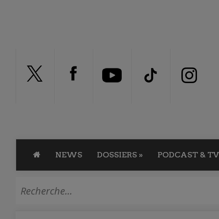
NEWS
DOSSIERS
»
PODCAST & TV