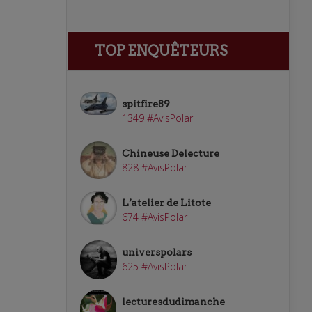
TOP ENQUÊTEURS
spitfire89
1349 #AvisPolar
Chineuse Delecture
828 #AvisPolar
L’atelier de Litote
674 #AvisPolar
universpolars
625 #AvisPolar
lecturesdudimanche