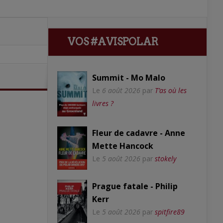
VOS #AVISPOLAR
Summit - Mo Malo
Le
6 août 2026
par
T’as où les
livres ?
Fleur de cadavre - Anne
Mette Hancock
Le
5 août 2026
par
stokely
Prague fatale - Philip
Kerr
Le
5 août 2026
par
spitfire89