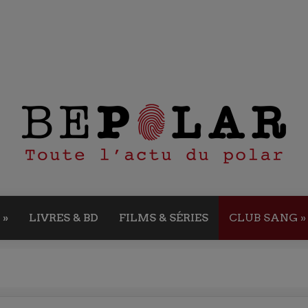
»
LIVRES & BD
FILMS & SÉRIES
CLUB SANG
»