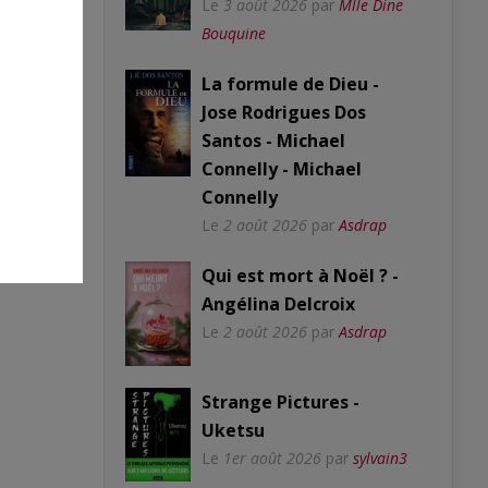
Le
3 août 2026
par
Mlle Dine
Bouquine
La formule de Dieu -
Jose Rodrigues Dos
Santos - Michael
Connelly - Michael
Connelly
Le
2 août 2026
par
Asdrap
Qui est mort à Noël ? -
Angélina Delcroix
Le
2 août 2026
par
Asdrap
Strange Pictures -
Uketsu
Le
1er août 2026
par
sylvain3