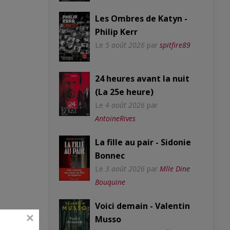
Les Ombres de Katyn -
Philip Kerr
Le
5 août 2026
par
spitfire89
24 heures avant la nuit
(La 25e heure)
Le
4 août 2026
par
AntoineRives
La fille au pair - Sidonie
Bonnec
Le
3 août 2026
par
Mlle Dine
Bouquine
Voici demain - Valentin
Musso