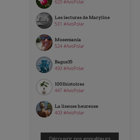
620 #AvisPolar
Les lectures de Maryline
531 #AvisPolar
Musemania
524 #AvisPolar
Bagus35
493 #AvisPolar
1001histoires
447 #AvisPolar
La liseuse heureuse
403 #AvisPolar
Découvrir nos enquêteurs