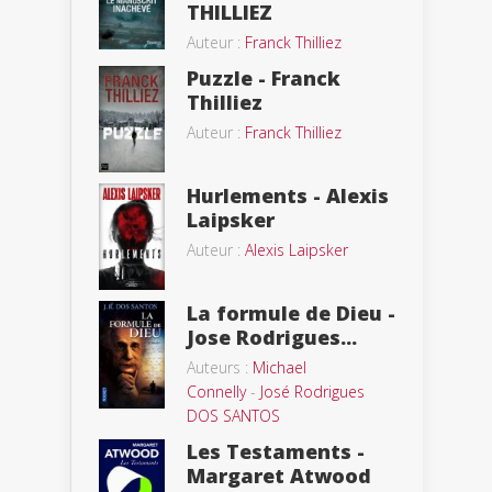
THILLIEZ
Auteur :
Franck Thilliez
Puzzle - Franck
Thilliez
Auteur :
Franck Thilliez
Hurlements - Alexis
Laipsker
Auteur :
Alexis Laipsker
La formule de Dieu -
Jose Rodrigues...
Auteurs :
Michael
Connelly
-
José Rodrigues
DOS SANTOS
Les Testaments -
Margaret Atwood