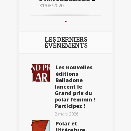
31/08/2020
LES DERNIERS
ÉVÈNEMENTS
Les nouvelles
éditions
Belladone
lancent le
Grand prix du
polar féminin !
Participez !
2 mars 2026
Polar et
littérature