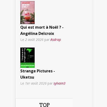
Qui est mort à Noël ? -
Angélina Delcroix
Le
2 août 2026
par
Asdrap
Strange Pictures -
Uketsu
Le
1er août 2026
par
sylvain3
TOP