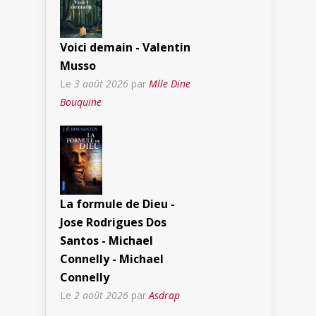
Voici demain - Valentin
Musso
Le
3 août 2026
par
Mlle Dine
Bouquine
La formule de Dieu -
Jose Rodrigues Dos
Santos - Michael
Connelly - Michael
Connelly
Le
2 août 2026
par
Asdrap