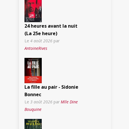
24 heures avant la nuit
(La 25e heure)
Le
4 août 2026
par
AntoineRives
La fille au pair - Sidonie
Bonnec
Le
3 août 2026
par
Mlle Dine
Bouquine