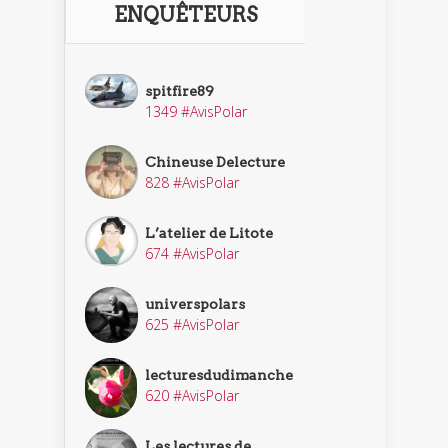
ENQUÊTEURS
spitfire89
1349 #AvisPolar
Chineuse Delecture
828 #AvisPolar
L’atelier de Litote
674 #AvisPolar
universpolars
625 #AvisPolar
lecturesdudimanche
620 #AvisPolar
Les lectures de