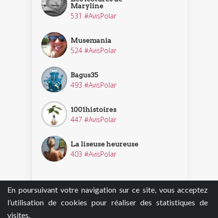
Maryline
531 #AvisPolar
Musemania
524 #AvisPolar
Bagus35
493 #AvisPolar
1001histoires
447 #AvisPolar
La liseuse heureuse
403 #AvisPolar
En poursuivant votre navigation sur ce site, vous acceptez
Découvrir nos enquêteurs
l’utilisation de cookies pour réaliser des statistiques de
visites.