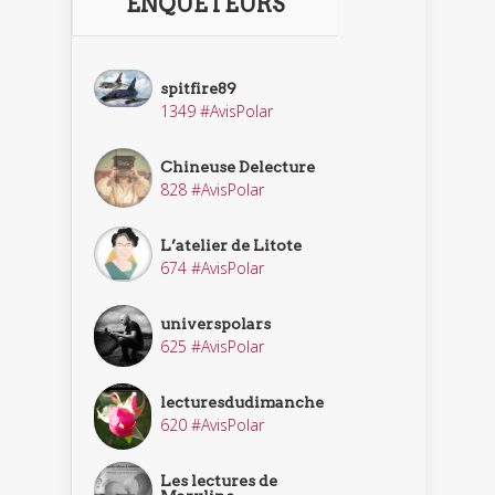
ENQUÊTEURS
spitfire89
1349 #AvisPolar
Chineuse Delecture
828 #AvisPolar
L’atelier de Litote
674 #AvisPolar
universpolars
625 #AvisPolar
lecturesdudimanche
620 #AvisPolar
Les lectures de