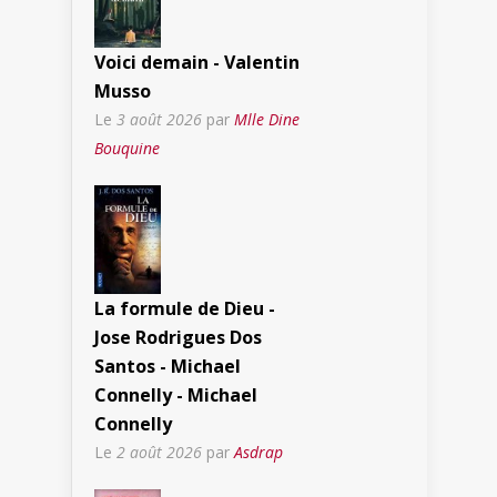
Voici demain - Valentin
Musso
Le
3 août 2026
par
Mlle Dine
Bouquine
La formule de Dieu -
Jose Rodrigues Dos
Santos - Michael
Connelly - Michael
Connelly
Le
2 août 2026
par
Asdrap