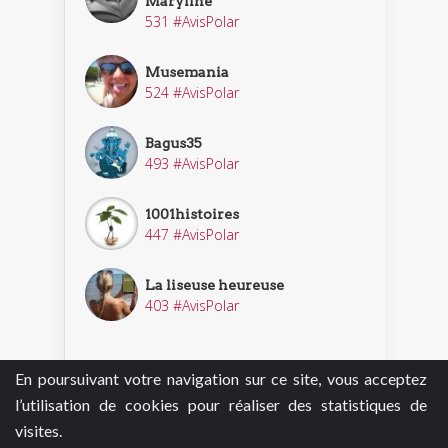
Maryline
531 #AvisPolar
Musemania
524 #AvisPolar
Bagus35
493 #AvisPolar
1001histoires
447 #AvisPolar
La liseuse heureuse
403 #AvisPolar
En poursuivant votre navigation sur ce site, vous acceptez
Découvrir nos enquêteurs
l’utilisation de cookies pour réaliser des statistiques de
visites.