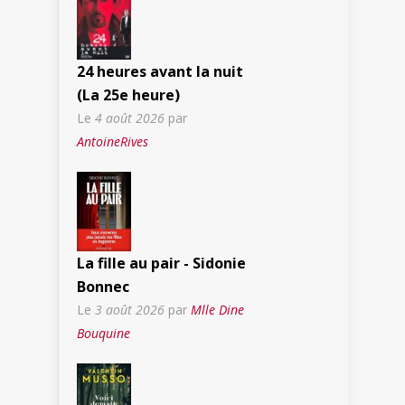
24 heures avant la nuit
(La 25e heure)
Le
4 août 2026
par
AntoineRives
La fille au pair - Sidonie
Bonnec
Le
3 août 2026
par
Mlle Dine
Bouquine