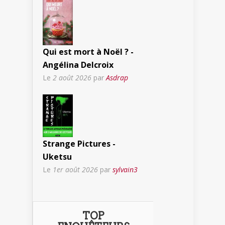
Qui est mort à Noël ? -
Angélina Delcroix
Le
2 août 2026
par
Asdrap
Strange Pictures -
Uketsu
Le
1er août 2026
par
sylvain3
TOP