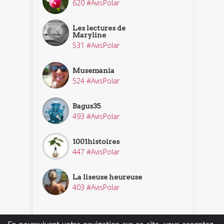
620 #AvisPolar
Les lectures de
Maryline
531 #AvisPolar
Musemania
524 #AvisPolar
Bagus35
493 #AvisPolar
1001histoires
447 #AvisPolar
La liseuse heureuse
403 #AvisPolar
En poursuivant votre navigation sur ce site, vous acceptez