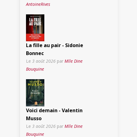
AntoineRives
La fille au pair - Sidonie
Bonnec
Le
3 août 2026
par
Mlle Dine
Bouquine
Voici demain - Valentin
Musso
Le
3 août 2026
par
Mlle Dine
Bouquine