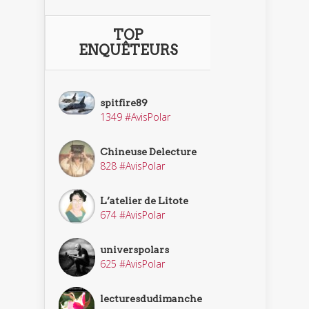
TOP
ENQUÊTEURS
spitfire89
1349 #AvisPolar
Chineuse Delecture
828 #AvisPolar
L’atelier de Litote
674 #AvisPolar
universpolars
625 #AvisPolar
lecturesdudimanche