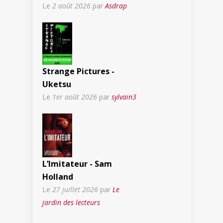
Le
2 août 2026
par
Asdrap
Strange Pictures -
Uketsu
Le
1er août 2026
par
sylvain3
L’Imitateur - Sam
Holland
Le
27 juillet 2026
par
Le
jardin des lecteurs