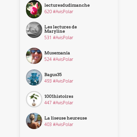
lecturesdudimanche
620 #AvisPolar
Les lectures de
Maryline
531 #AvisPolar
Musemania
524 #AvisPolar
Bagus35
493 #AvisPolar
1001histoires
447 #AvisPolar
La liseuse heureuse
403 #AvisPolar