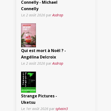
Connelly - Michael
Connelly
Le
2 août 2026
par
Asdrap
Qui est mort à Noël ? -
Angélina Delcroix
Le
2 août 2026
par
Asdrap
Strange Pictures -
Uketsu
Le
1er août 2026
par
sylvain3