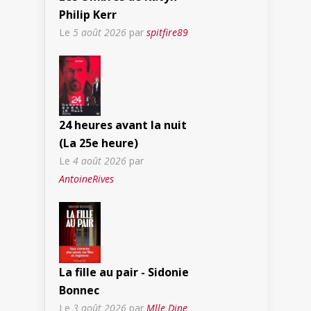
Philip Kerr
Le
5 août 2026
par
spitfire89
24 heures avant la nuit
(La 25e heure)
Le
4 août 2026
par
AntoineRives
La fille au pair - Sidonie
Bonnec
Le
3 août 2026
par
Mlle Dine