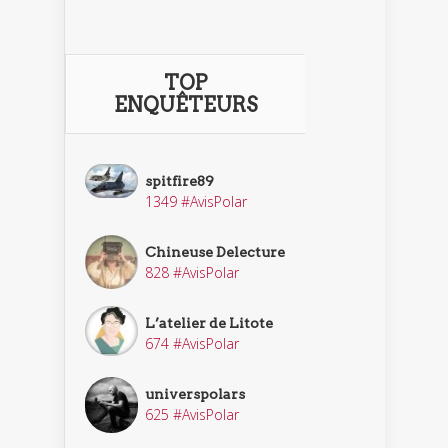
TOP
ENQUÊTEURS
spitfire89
1349 #AvisPolar
Chineuse Delecture
828 #AvisPolar
L’atelier de Litote
674 #AvisPolar
universpolars
625 #AvisPolar