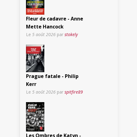
Fleur de cadavre - Anne
Mette Hancock
Le
5 août 2026
par
stokely
Prague fatale - Philip
Kerr
Le
5 août 2026
par
spitfire89
Les Ombres de Katyn -