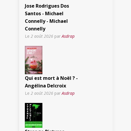
Jose Rodrigues Dos
Santos - Michael
Connelly - Michael
Connelly
Le
2 août 2026
par
Asdrap
Qui est mort à Noël ? -
Angélina Delcroix
Le
2 août 2026
par
Asdrap