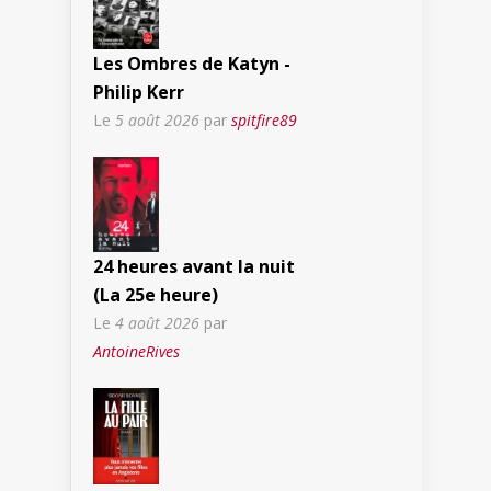
Les Ombres de Katyn -
Philip Kerr
Le
5 août 2026
par
spitfire89
24 heures avant la nuit
(La 25e heure)
Le
4 août 2026
par
AntoineRives