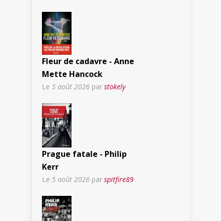
Fleur de cadavre - Anne
Mette Hancock
Le
5 août 2026
par
stokely
Prague fatale - Philip
Kerr
Le
5 août 2026
par
spitfire89