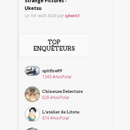
Strange Pictures -
Uketsu
Le
1er août 2026
par
sylvain3
TOP
ENQUÊTEURS
spitfire89
1349 #AvisPolar
Chineuse Delecture
828 #AvisPolar
L’atelier de Litote
674 #AvisPolar