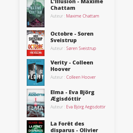
L’Illusion - Maxime
Chattam
Auteur :
Maxime Chattam
Octobre - Soren
Sveistrup
Auteur :
Søren Sveistrup
Verity - Colleen
Hoover
Auteur :
Colleen Hoover
Elma - Eva Björg
Ægisdóttir
Auteur :
Eva Björg Aegisdottir
La Forêt des
disparus - Olivier