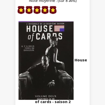
Note moyenne : (sur 8 avis)
House
of cards - saison 2