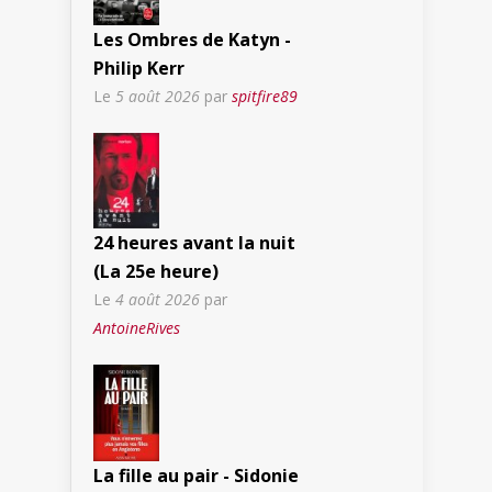
Les Ombres de Katyn -
Philip Kerr
Le
5 août 2026
par
spitfire89
24 heures avant la nuit
(La 25e heure)
Le
4 août 2026
par
AntoineRives
La fille au pair - Sidonie