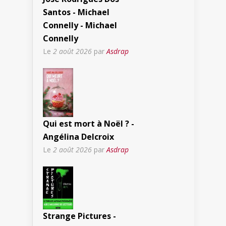
Santos - Michael
Connelly - Michael
Connelly
Le
2 août 2026
par
Asdrap
Qui est mort à Noël ? -
Angélina Delcroix
Le
2 août 2026
par
Asdrap
Strange Pictures -