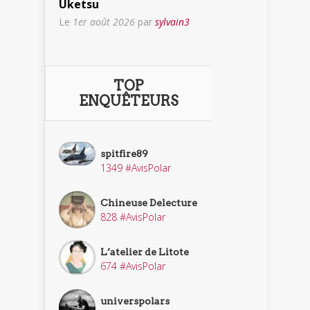
Uketsu
Le
1er août 2026
par
sylvain3
TOP
ENQUÊTEURS
spitfire89
1349 #AvisPolar
Chineuse Delecture
828 #AvisPolar
L’atelier de Litote
674 #AvisPolar
universpolars