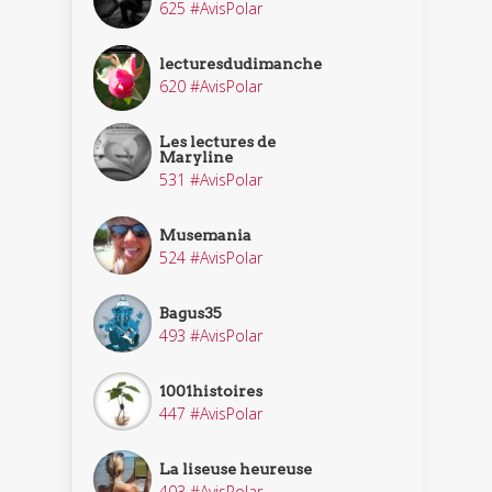
625 #AvisPolar
lecturesdudimanche
620 #AvisPolar
Les lectures de
Maryline
531 #AvisPolar
Musemania
524 #AvisPolar
Bagus35
493 #AvisPolar
1001histoires
447 #AvisPolar
La liseuse heureuse
403 #AvisPolar