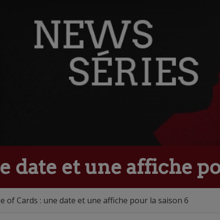
 date et une affiche po
 of Cards : une date et une affiche pour la saison 6