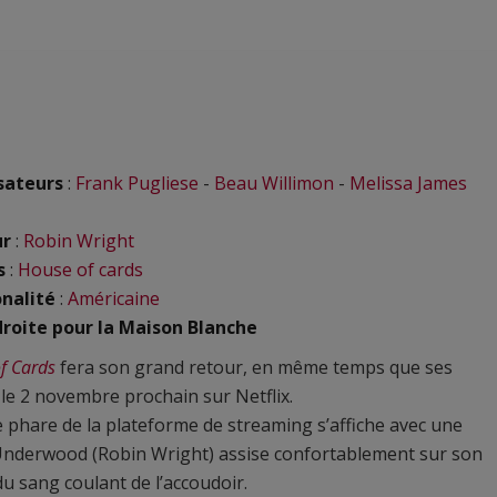
sateurs
:
Frank Pugliese
-
Beau Willimon
-
Melissa James
ur
:
Robin Wright
s
:
House of cards
nalité
:
Américaine
droite pour la Maison Blanche
f Cards
fera son grand retour, en même temps que ses
 le 2 novembre prochain sur Netflix.
e phare de la plateforme de streaming s’affiche avec une
Underwood (Robin Wright) assise confortablement sur son
du sang coulant de l’accoudoir.