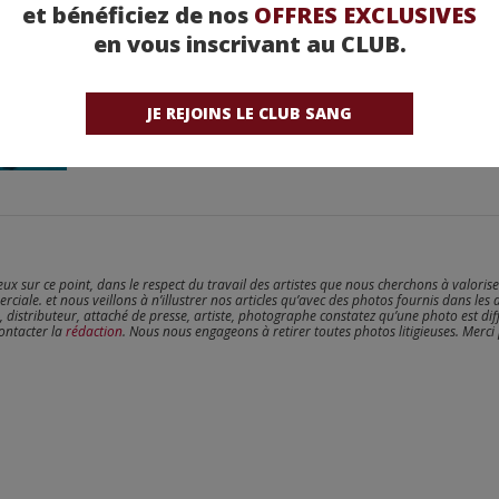
et bénéficiez de nos
OFFRES EXCLUSIVES
en vous inscrivant au CLUB.
JE REJOINS LE CLUB SANG
reux sur ce point, dans le respect du travail des artistes que nous cherchons à valoris
erciale. et nous veillons à n’illustrer nos articles qu’avec des photos fournis dans les 
, distributeur, attaché de presse, artiste, photographe constatez qu’une photo est dif
contacter la
rédaction
. Nous nous engageons à retirer toutes photos litigieuses. Merci