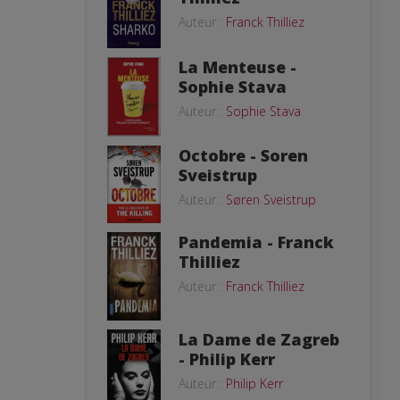
Auteur :
Franck Thilliez
La Menteuse -
Sophie Stava
Auteur :
Sophie Stava
Octobre - Soren
Sveistrup
Auteur :
Søren Sveistrup
Pandemia - Franck
Thilliez
Auteur :
Franck Thilliez
La Dame de Zagreb
- Philip Kerr
Auteur :
Philip Kerr