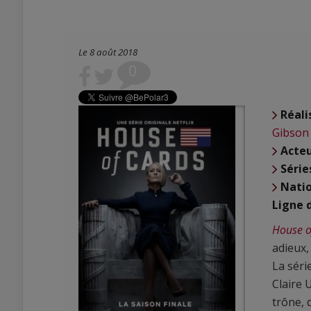
Le 8 août 2018
0
Réali
Gibson
Acte
Série
Natio
Ligne 
House o
adieux,
La séri
Claire 
trône, 