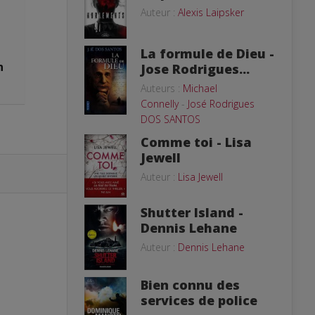
Auteur :
Alexis Laipsker
La formule de Dieu -
n
Jose Rodrigues...
Auteurs :
Michael
Connelly
-
José Rodrigues
DOS SANTOS
Comme toi - Lisa
Jewell
Auteur :
Lisa Jewell
Shutter Island -
Dennis Lehane
Auteur :
Dennis Lehane
Bien connu des
services de police