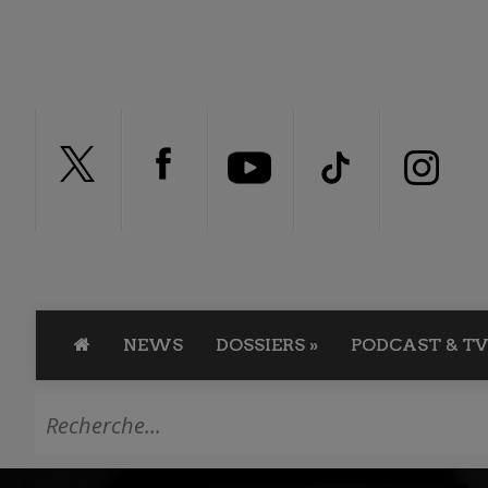
NEWS
DOSSIERS
»
PODCAST & TV