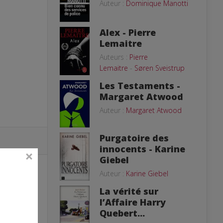
Auteur :
Dominique Manotti
Alex - Pierre
Lemaitre
Auteurs :
Pierre
Lemaitre
-
Søren Sveistrup
Les Testaments -
Margaret Atwood
Auteur :
Margaret Atwood
Purgatoire des
innocents - Karine
Giebel
Auteur :
Karine Giebel
La vérité sur
l’Affaire Harry
Quebert...