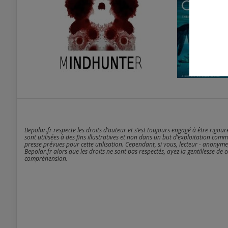
Bepolar.fr respecte les droits d’auteur et s’est toujours engagé à être rigou
sont utilisées à des fins illustratives et non dans un but d’exploitation comm
presse prévues pour cette utilisation. Cependant, si vous, lecteur - anonyme
Bepolar.fr alors que les droits ne sont pas respectés, ayez la gentillesse de 
compréhension.