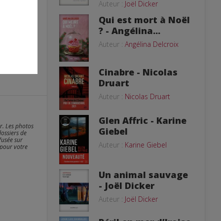
Auteur :
Joël Dicker
Qui est mort à Noël
? - Angélina...
Auteur :
Angélina Delcroix
Cinabre - Nicolas
Druart
Auteur :
Nicolas Druart
Glen Affric - Karine
er. Les photos
Giebel
dossiers de
fusée sur
Auteur :
Karine Giebel
 pour votre
Un animal sauvage
- Joël Dicker
Auteur :
Joël Dicker