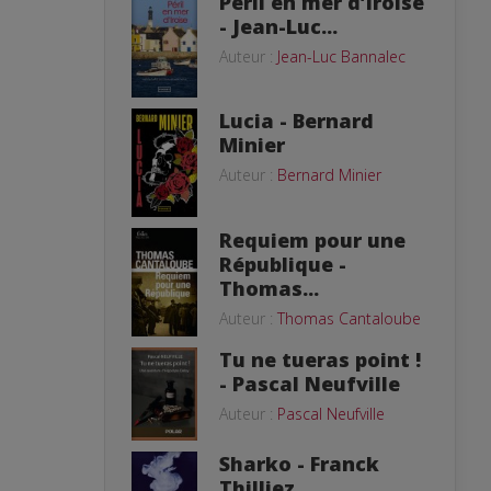
Péril en mer d’Iroise
- Jean-Luc...
Auteur :
Jean-Luc Bannalec
Lucia - Bernard
Minier
Auteur :
Bernard Minier
Requiem pour une
République -
Thomas...
Auteur :
Thomas Cantaloube
Tu ne tueras point !
- Pascal Neufville
Auteur :
Pascal Neufville
Sharko - Franck
Thilliez