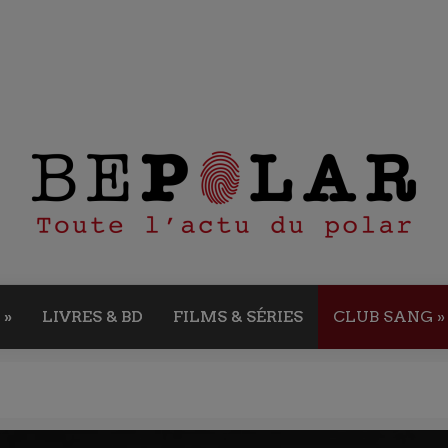
»
LIVRES & BD
FILMS & SÉRIES
CLUB SANG
»