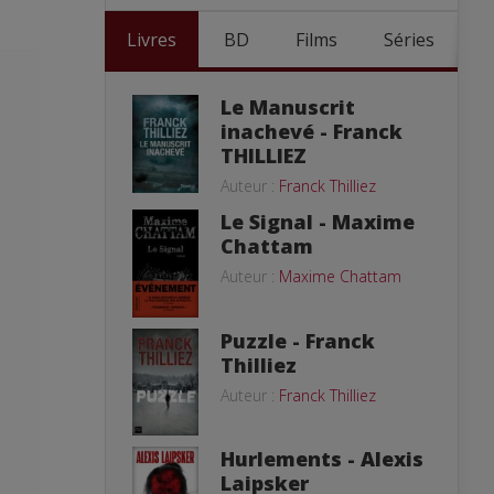
Livres
BD
Films
Séries
Le Manuscrit
inachevé - Franck
THILLIEZ
Auteur :
Franck Thilliez
Le Signal - Maxime
Chattam
Auteur :
Maxime Chattam
Puzzle - Franck
Thilliez
Auteur :
Franck Thilliez
Hurlements - Alexis
Laipsker