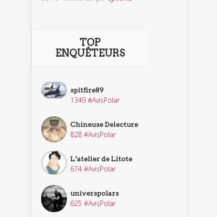
TOP
ENQUÊTEURS
spitfire89
1349 #AvisPolar
Chineuse Delecture
828 #AvisPolar
L’atelier de Litote
674 #AvisPolar
universpolars
625 #AvisPolar