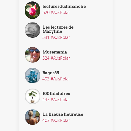
lecturesdudimanche
620 #AvisPolar
Les lectures de
Maryline
531 #AvisPolar
Musemania
524 #AvisPolar
Bagus35
493 #AvisPolar
1001histoires
447 #AvisPolar
La liseuse heureuse
403 #AvisPolar