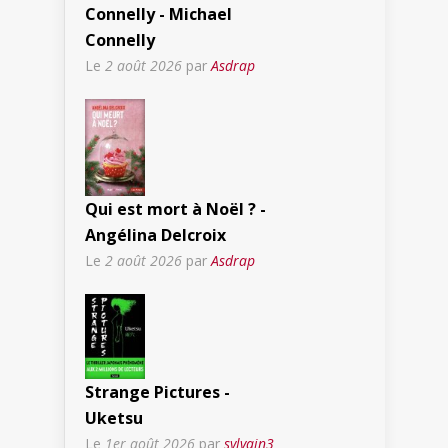
Connelly - Michael
Connelly
Le
2 août 2026
par
Asdrap
Qui est mort à Noël ? -
Angélina Delcroix
Le
2 août 2026
par
Asdrap
Strange Pictures -
Uketsu
Le
1er août 2026
par
sylvain3