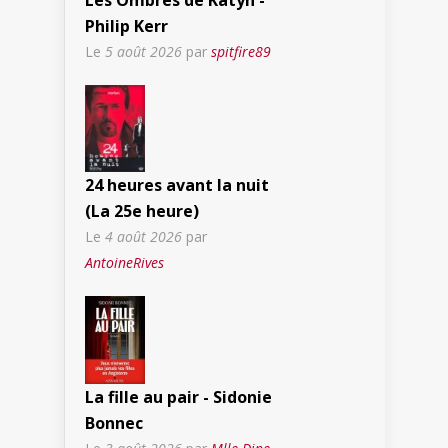
Les Ombres de Katyn -
Philip Kerr
Le
5 août 2026
par
spitfire89
24 heures avant la nuit
(La 25e heure)
Le
4 août 2026
par
AntoineRives
La fille au pair - Sidonie
Bonnec