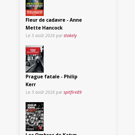
Fleur de cadavre - Anne
Mette Hancock
Le
5 août 2026
par
stokely
Prague fatale - Philip
Kerr
Le
5 août 2026
par
spitfire89