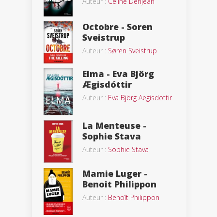
Auteur :
Céline Denjean
Octobre - Soren
Sveistrup
Auteur :
Søren Sveistrup
Elma - Eva Björg
Ægisdóttir
Auteur :
Eva Björg Aegisdottir
La Menteuse -
Sophie Stava
Auteur :
Sophie Stava
Mamie Luger -
Benoit Philippon
Auteur :
Benoît Philippon