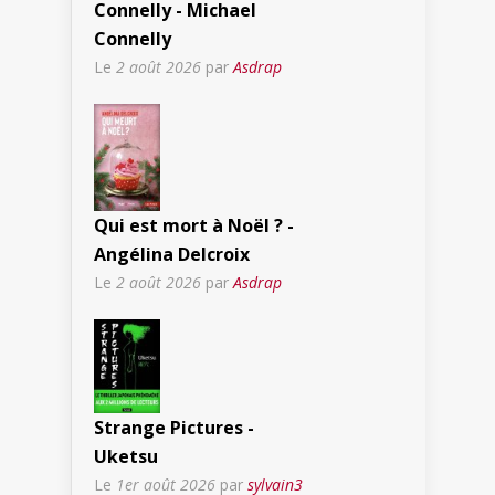
Connelly - Michael
Connelly
Le
2 août 2026
par
Asdrap
Qui est mort à Noël ? -
Angélina Delcroix
Le
2 août 2026
par
Asdrap
Strange Pictures -
Uketsu
Le
1er août 2026
par
sylvain3