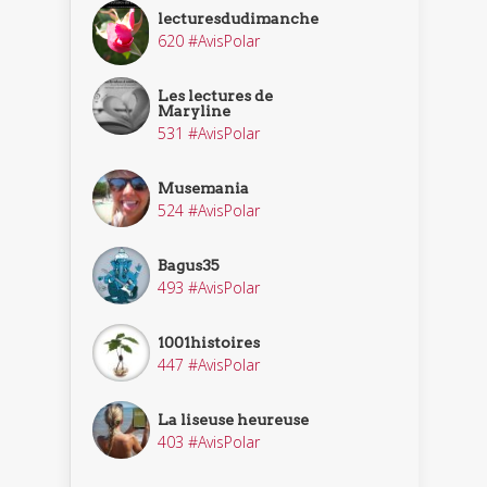
lecturesdudimanche
620 #AvisPolar
Les lectures de
Maryline
531 #AvisPolar
Musemania
524 #AvisPolar
Bagus35
493 #AvisPolar
1001histoires
447 #AvisPolar
La liseuse heureuse
403 #AvisPolar