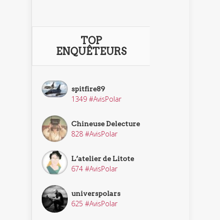
TOP
ENQUÊTEURS
spitfire89
1349 #AvisPolar
Chineuse Delecture
828 #AvisPolar
L’atelier de Litote
674 #AvisPolar
universpolars
625 #AvisPolar