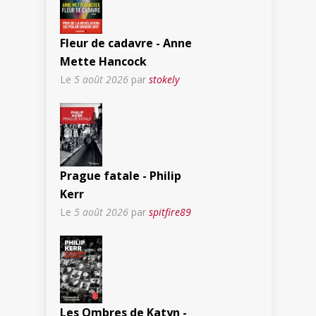
Fleur de cadavre - Anne
Mette Hancock
Le
5 août 2026
par
stokely
Prague fatale - Philip
Kerr
Le
5 août 2026
par
spitfire89
Les Ombres de Katyn -