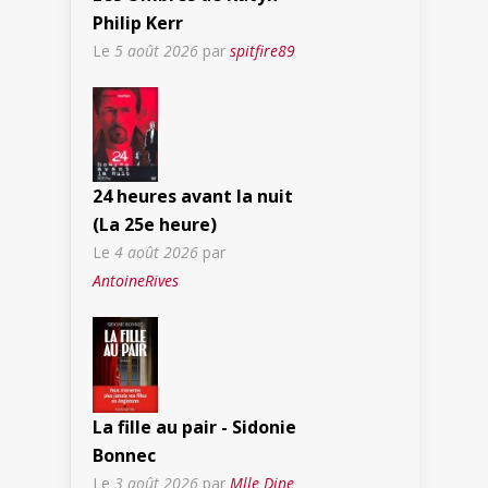
Philip Kerr
Le
5 août 2026
par
spitfire89
24 heures avant la nuit
(La 25e heure)
Le
4 août 2026
par
AntoineRives
La fille au pair - Sidonie
Bonnec
Le
3 août 2026
par
Mlle Dine