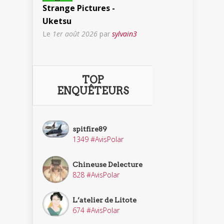
Strange Pictures -
Uketsu
Le
1er août 2026
par
sylvain3
TOP
ENQUÊTEURS
spitfire89
1349 #AvisPolar
Chineuse Delecture
828 #AvisPolar
L’atelier de Litote
674 #AvisPolar