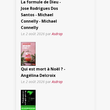
La formule de Dieu -
Jose Rodrigues Dos
Santos - Michael
Connelly - Michael
Connelly
Le
2 août 2026
par
Asdrap
Qui est mort à Noël ? -
Angélina Delcroix
Le
2 août 2026
par
Asdrap