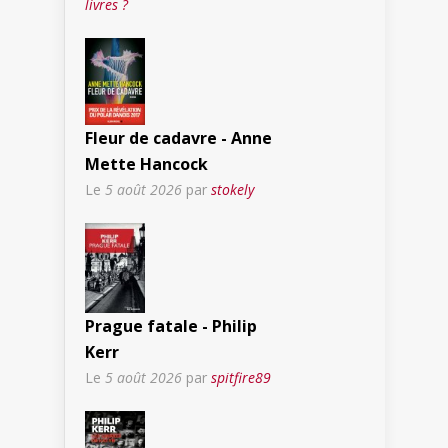
livres ?
Fleur de cadavre - Anne
Mette Hancock
Le
5 août 2026
par
stokely
Prague fatale - Philip
Kerr
Le
5 août 2026
par
spitfire89