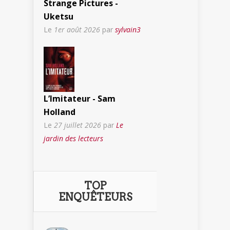
Strange Pictures -
Uketsu
Le
1er août 2026
par
sylvain3
L’Imitateur - Sam
Holland
Le
27 juillet 2026
par
Le
jardin des lecteurs
TOP
ENQUÊTEURS