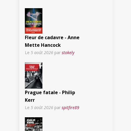
Fleur de cadavre - Anne
Mette Hancock
Le
5 août 2026
par
stokely
Prague fatale - Philip
Kerr
Le
5 août 2026
par
spitfire89