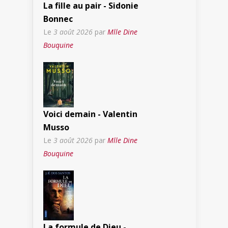
La fille au pair - Sidonie
Bonnec
Le
3 août 2026
par
Mlle Dine
Bouquine
Voici demain - Valentin
Musso
Le
3 août 2026
par
Mlle Dine
Bouquine
La formule de Dieu -