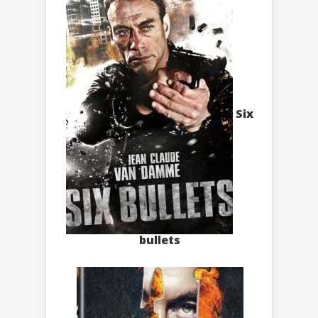
Six
bullets