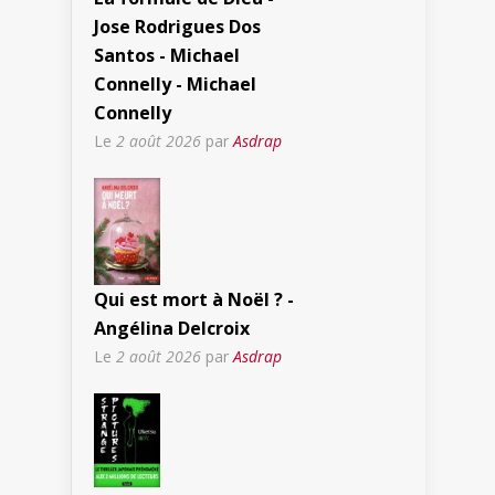
Jose Rodrigues Dos
Santos - Michael
Connelly - Michael
Connelly
Le
2 août 2026
par
Asdrap
Qui est mort à Noël ? -
Angélina Delcroix
Le
2 août 2026
par
Asdrap