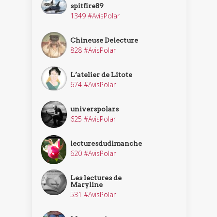
spitfire89
1349 #AvisPolar
Chineuse Delecture
828 #AvisPolar
L’atelier de Litote
674 #AvisPolar
universpolars
625 #AvisPolar
lecturesdudimanche
620 #AvisPolar
Les lectures de
Maryline
531 #AvisPolar