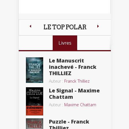
LE TOP POLAR
Livres
Le Manuscrit
inachevé - Franck
THILLIEZ
Auteur :
Franck Thilliez
Le Signal - Maxime
Chattam
Auteur :
Maxime Chattam
Puzzle - Franck
Thilliez