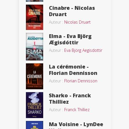
Cinabre - Nicolas
Druart
Auteur :
Nicolas Druart
Elma - Eva Björg
Ægisdóttir
Auteur :
Eva Björg Aegisdottir
La cérémonie -
Florian Dennisson
Auteur :
Florian Dennisson
Sharko - Franck
Thilliez
Auteur :
Franck Thilliez
Ma Voisine - LynDee