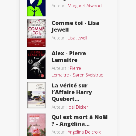
Auteur :
Margaret Atwood
Comme toi - Lisa
Jewell
Auteur :
Lisa Jewell
Alex - Pierre
Lemaitre
Auteurs :
Pierre
Lemaitre
-
Søren Sveistrup
La vérité sur
l’Affaire Harry
Quebert...
Auteur :
Joël Dicker
Qui est mort à Noël
? - Angélina...
Auteur :
Angélina Delcroix