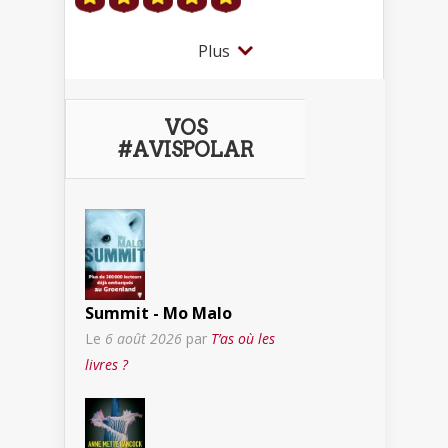
Plus
VOS
#AVISPOLAR
Summit - Mo Malo
Le
6 août 2026
par
T’as où les
livres ?