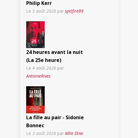
Philip Kerr
Le
5 août 2026
par
spitfire89
24 heures avant la nuit
(La 25e heure)
Le
4 août 2026
par
AntoineRives
La fille au pair - Sidonie
Bonnec
Le
3 août 2026
par
Mlle Dine