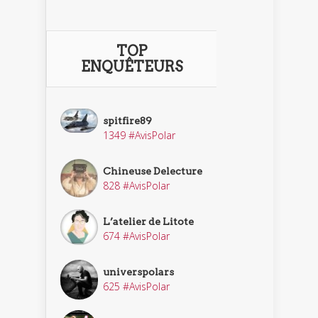
TOP
ENQUÊTEURS
spitfire89
1349 #AvisPolar
Chineuse Delecture
828 #AvisPolar
L’atelier de Litote
674 #AvisPolar
universpolars
625 #AvisPolar