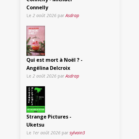
Connelly
Le
2 août 2026
par
Asdrap
Qui est mort à Noël ? -
Angélina Delcroix
Le
2 août 2026
par
Asdrap
Strange Pictures -
Uketsu
Le
1er août 2026
par
sylvain3