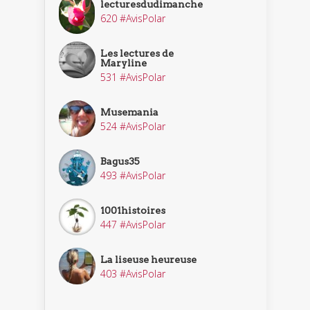
lecturesdudimanche
620 #AvisPolar
Les lectures de
Maryline
531 #AvisPolar
Musemania
524 #AvisPolar
Bagus35
493 #AvisPolar
1001histoires
447 #AvisPolar
La liseuse heureuse
403 #AvisPolar