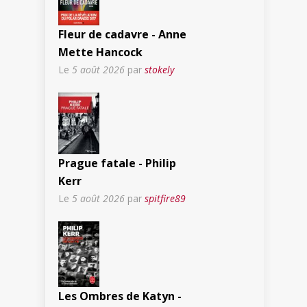
Fleur de cadavre - Anne
Mette Hancock
Le
5 août 2026
par
stokely
Prague fatale - Philip
Kerr
Le
5 août 2026
par
spitfire89
Les Ombres de Katyn -