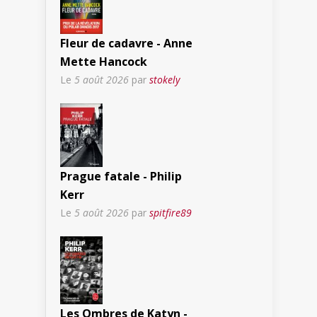
Fleur de cadavre - Anne
Mette Hancock
Le
5 août 2026
par
stokely
Prague fatale - Philip
Kerr
Le
5 août 2026
par
spitfire89
Les Ombres de Katyn -