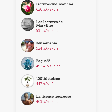
lecturesdudimanche
620 #AvisPolar
Les lectures de
Maryline
531 #AvisPolar
Musemania
524 #AvisPolar
Bagus35
493 #AvisPolar
1001histoires
447 #AvisPolar
La liseuse heureuse
403 #AvisPolar