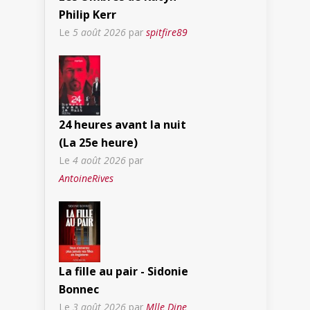
Philip Kerr
Le
5 août 2026
par
spitfire89
24 heures avant la nuit
(La 25e heure)
Le
4 août 2026
par
AntoineRives
La fille au pair - Sidonie
Bonnec
Le
3 août 2026
par
Mlle Dine