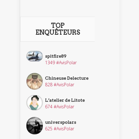
TOP
ENQUÊTEURS
spitfire89
1349 #AvisPolar
Chineuse Delecture
828 #AvisPolar
L’atelier de Litote
674 #AvisPolar
universpolars
625 #AvisPolar