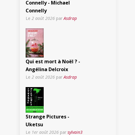
Connelly - Michael
Connelly
Le
2 août 2026
par
Asdrap
Qui est mort à Noël ? -
Angélina Delcroix
Le
2 août 2026
par
Asdrap
Strange Pictures -
Uketsu
Le
1er août 2026
par
sylvain3