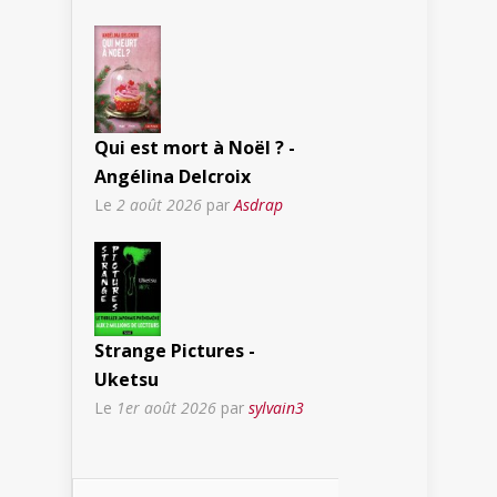
Qui est mort à Noël ? -
Angélina Delcroix
Le
2 août 2026
par
Asdrap
Strange Pictures -
Uketsu
Le
1er août 2026
par
sylvain3