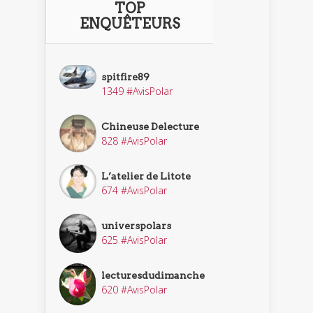
TOP
ENQUÊTEURS
spitfire89
1349 #AvisPolar
Chineuse Delecture
828 #AvisPolar
L’atelier de Litote
674 #AvisPolar
universpolars
625 #AvisPolar
lecturesdudimanche
620 #AvisPolar