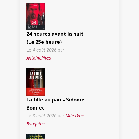
24 heures avant la nuit
(La 25e heure)
Le
4 août 2026
par
AntoineRives
La fille au pair - Sidonie
Bonnec
Le
3 août 2026
par
Mlle Dine
Bouquine