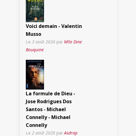
Voici demain - Valentin
Musso
Le
3 août 2026
par
Mlle Dine
Bouquine
La formule de Dieu -
Jose Rodrigues Dos
Santos - Michael
Connelly - Michael
Connelly
Le
2 août 2026
par
Asdrap