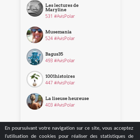
Les lectures de
Maryline
531 #AvisPolar
Musemania
524 #AvisPolar
Bagus35
493 #AvisPolar
1001histoires
447 #AvisPolar
La liseuse heureuse
403 #AvisPolar
En poursuivant votre navigation sur ce site, vous acceptez
Découvrir nos enquêteurs
l’utilisation de cookies pour réaliser des statistiques de