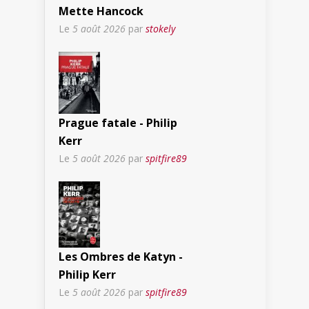
Mette Hancock
Le
5 août 2026
par
stokely
Prague fatale - Philip
Kerr
Le
5 août 2026
par
spitfire89
Les Ombres de Katyn -
Philip Kerr
Le
5 août 2026
par
spitfire89