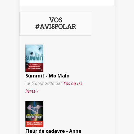
VOS
#AVISPOLAR
Summit - Mo Malo
Le
6 août 2026
par
T’as où les
livres ?
Fleur de cadavre - Anne