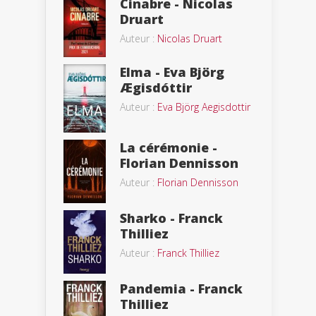
Cinabre - Nicolas
Druart
Auteur :
Nicolas Druart
Elma - Eva Björg
Ægisdóttir
Auteur :
Eva Björg Aegisdottir
La cérémonie -
Florian Dennisson
Auteur :
Florian Dennisson
Sharko - Franck
Thilliez
Auteur :
Franck Thilliez
Pandemia - Franck
Thilliez