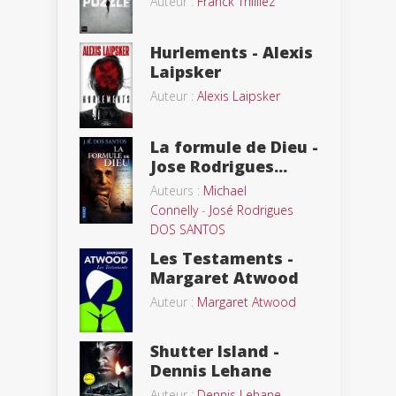
Auteur :
Franck Thilliez
Hurlements - Alexis
Laipsker
Auteur :
Alexis Laipsker
La formule de Dieu -
Jose Rodrigues...
Auteurs :
Michael
Connelly
-
José Rodrigues
DOS SANTOS
Les Testaments -
Margaret Atwood
Auteur :
Margaret Atwood
Shutter Island -
Dennis Lehane
Auteur :
Dennis Lehane