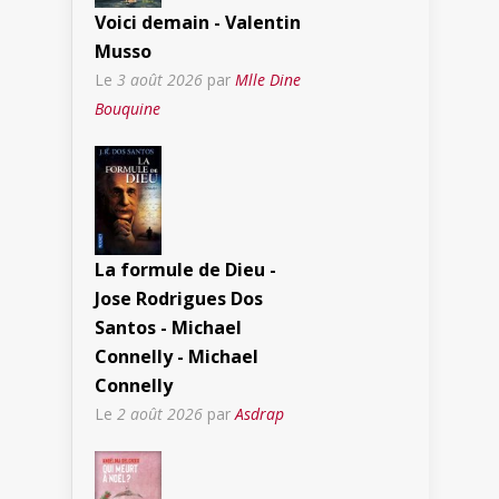
Voici demain - Valentin
Musso
Le
3 août 2026
par
Mlle Dine
Bouquine
La formule de Dieu -
Jose Rodrigues Dos
Santos - Michael
Connelly - Michael
Connelly
Le
2 août 2026
par
Asdrap