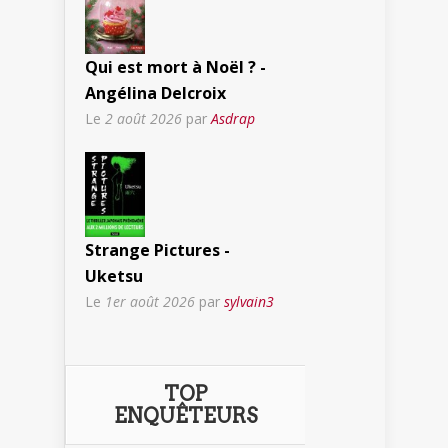
Qui est mort à Noël ? -
Angélina Delcroix
Le
2 août 2026
par
Asdrap
Strange Pictures -
Uketsu
Le
1er août 2026
par
sylvain3
TOP
ENQUÊTEURS