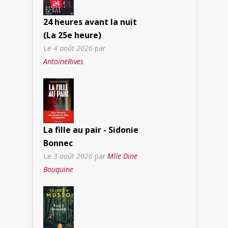
24 heures avant la nuit
(La 25e heure)
Le
4 août 2026
par
AntoineRives
La fille au pair - Sidonie
Bonnec
Le
3 août 2026
par
Mlle Dine
Bouquine