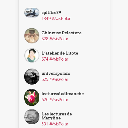
spitfire89
1349 #AvisPolar
Chineuse Delecture
828 #AvisPolar
L’atelier de Litote
674 #AvisPolar
universpolars
625 #AvisPolar
lecturesdudimanche
620 #AvisPolar
Les lectures de
Maryline
531 #AvisPolar