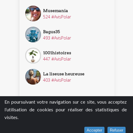
Musemania
524 #AvisPolar
Bagus35
493 #AvisPolar
1001histoires
447 #AvisPolar
La liseuse heureuse
403 #AvisPolar
En poursuivant votre navigation sur ce site, vous acceptez
Découvrir nos enquêteurs
l’utilisation de cookies pour réaliser des statistiques de
visites.
Accepter
Refuser