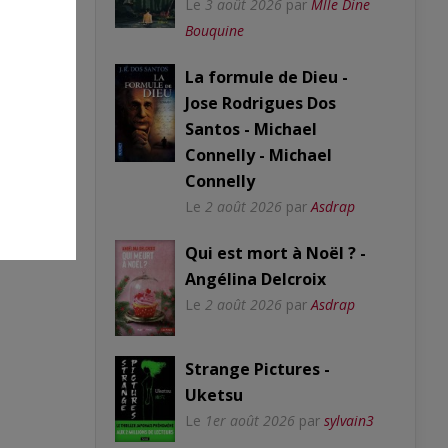
Le
3 août 2026
par
Mlle Dine
Bouquine
La formule de Dieu -
Jose Rodrigues Dos
Santos - Michael
Connelly - Michael
Connelly
Le
2 août 2026
par
Asdrap
Qui est mort à Noël ? -
Angélina Delcroix
Le
2 août 2026
par
Asdrap
Strange Pictures -
Uketsu
Le
1er août 2026
par
sylvain3