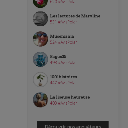
620 #AvisPolar
Les lectures de Maryline
531 #AvisPolar
Musemania
524 #AvisPolar
Bagus35
493 #AvisPolar
1001histoires
447 #AvisPolar
La liseuse heureuse
403 #AvisPolar
Découvrir nos enquêteurs