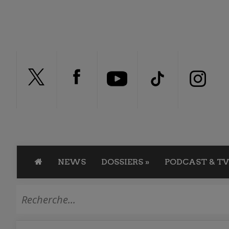
NEWS
DOSSIERS
»
PODCAST & TV