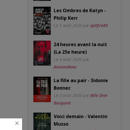
Les Ombres de Katyn -
Philip Kerr
Le
5 août 2026
par
spitfire89
24 heures avant la nuit
(La 25e heure)
Le
4 août 2026
par
AntoineRives
La fille au pair - Sidonie
Bonnec
Le
3 août 2026
par
Mlle Dine
Bouquine
Voici demain - Valentin
Musso