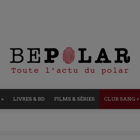
»
LIVRES & BD
FILMS & SÉRIES
CLUB SANG
»