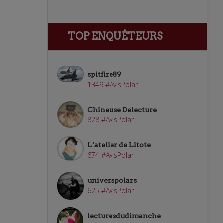
TOP ENQUÊTEURS
spitfire89
1349 #AvisPolar
Chineuse Delecture
828 #AvisPolar
L’atelier de Litote
674 #AvisPolar
universpolars
625 #AvisPolar
lecturesdudimanche