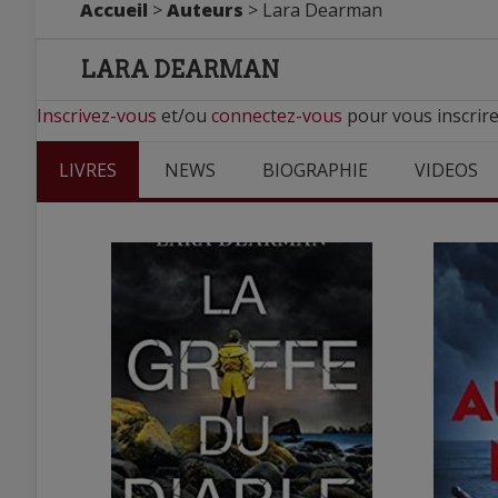
Accueil
>
Auteurs
> Lara Dearman
LARA DEARMAN
Inscrivez-vous
et/ou
connectez-vous
pour vous inscrir
LIVRES
NEWS
BIOGRAPHIE
VIDEOS