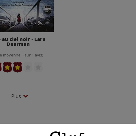
e au ciel noir - Lara
Dearman
e moyenne : (sur 1 avis)
Plus