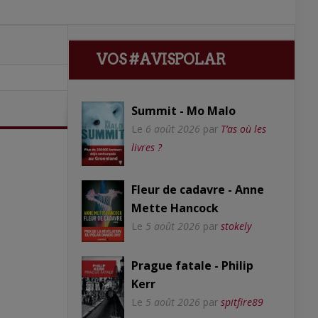
VOS #AVISPOLAR
Summit - Mo Malo
Le
6 août 2026
par
T’as où les
livres ?
Fleur de cadavre - Anne
Mette Hancock
Le
5 août 2026
par
stokely
Prague fatale - Philip
Kerr
Le
5 août 2026
par
spitfire89