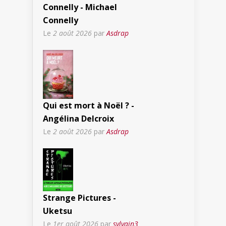
Connelly - Michael
Connelly
Le
2 août 2026
par
Asdrap
Qui est mort à Noël ? -
Angélina Delcroix
Le
2 août 2026
par
Asdrap
Strange Pictures -
Uketsu
Le
1er août 2026
par
sylvain3