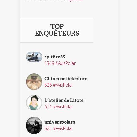
TOP
ENQUÊTEURS
spitfire89
1349 #AvisPolar
Chineuse Delecture
828 #AvisPolar
L’atelier de Litote
674 #AvisPolar
universpolars
625 #AvisPolar