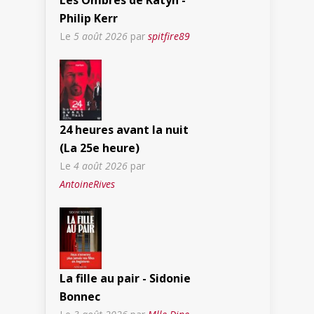
Les Ombres de Katyn -
Philip Kerr
Le
5 août 2026
par
spitfire89
24 heures avant la nuit
(La 25e heure)
Le
4 août 2026
par
AntoineRives
La fille au pair - Sidonie
Bonnec