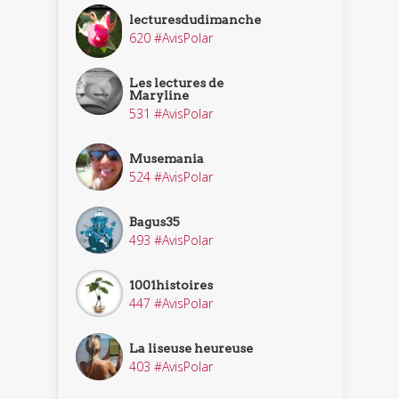
lecturesdudimanche
620 #AvisPolar
Les lectures de
Maryline
531 #AvisPolar
Musemania
524 #AvisPolar
Bagus35
493 #AvisPolar
1001histoires
447 #AvisPolar
La liseuse heureuse
403 #AvisPolar