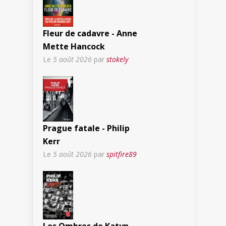
Fleur de cadavre - Anne
Mette Hancock
Le
5 août 2026
par
stokely
Prague fatale - Philip
Kerr
Le
5 août 2026
par
spitfire89