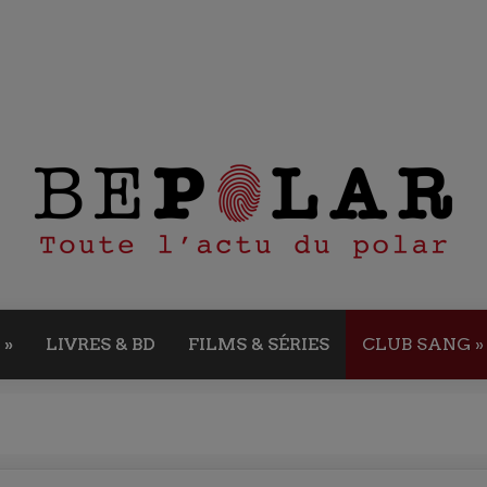
»
LIVRES & BD
FILMS & SÉRIES
CLUB SANG
»