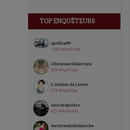
TOP ENQUÊTEURS
spitfire89
1349 #AvisPolar
Chineuse Delecture
828 #AvisPolar
L’atelier de Litote
674 #AvisPolar
universpolars
625 #AvisPolar
lecturesdudimanche