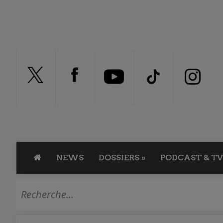
NEWS
DOSSIERS
»
PODCAST & TV