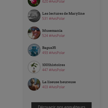
620 #AvisPolar
Les lectures de Maryline
531 #AvisPolar
Musemania
524 #AvisPolar
Bagus35
493 #AvisPolar
1001histoires
447 #AvisPolar
La liseuse heureuse
403 #AvisPolar
Découvrir nos enquêteurs