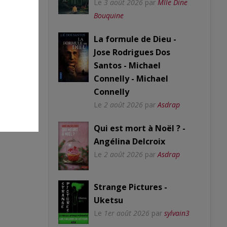
Le
3 août 2026
par
Mlle Dine
Bouquine
La formule de Dieu -
Jose Rodrigues Dos
Santos - Michael
Connelly - Michael
Connelly
Le
2 août 2026
par
Asdrap
Qui est mort à Noël ? -
Angélina Delcroix
Le
2 août 2026
par
Asdrap
Strange Pictures -
Uketsu
Le
1er août 2026
par
sylvain3