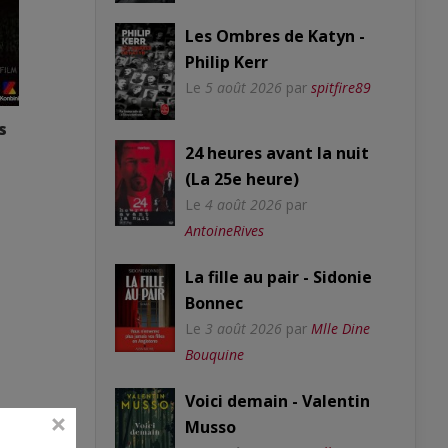
Les Ombres de Katyn -
Philip Kerr
Le
5 août 2026
par
spitfire89
s
24 heures avant la nuit
(La 25e heure)
Le
4 août 2026
par
AntoineRives
La fille au pair - Sidonie
Bonnec
Le
3 août 2026
par
Mlle Dine
Bouquine
Voici demain - Valentin
Musso