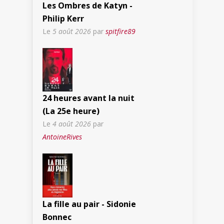
Les Ombres de Katyn -
Philip Kerr
Le
5 août 2026
par
spitfire89
24 heures avant la nuit
(La 25e heure)
Le
4 août 2026
par
AntoineRives
La fille au pair - Sidonie
Bonnec