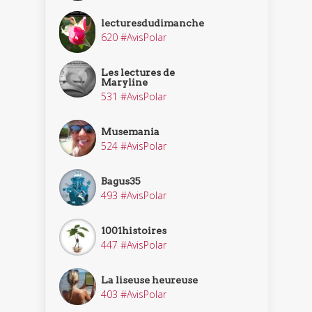
lecturesdudimanche
620 #AvisPolar
Les lectures de
Maryline
531 #AvisPolar
Musemania
524 #AvisPolar
Bagus35
493 #AvisPolar
1001histoires
447 #AvisPolar
La liseuse heureuse
403 #AvisPolar