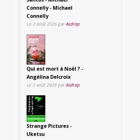
Connelly - Michael
Connelly
Le
2 août 2026
par
Asdrap
Qui est mort à Noël ? -
Angélina Delcroix
Le
2 août 2026
par
Asdrap
Strange Pictures -
Uketsu