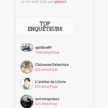
Le
1er août 2026
par
sylvain3
TOP
ENQUÊTEURS
spitfire89
1349 #AvisPolar
Chineuse Delecture
828 #AvisPolar
L’atelier de Litote
674 #AvisPolar
universpolars
625 #AvisPolar