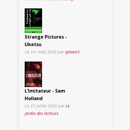
Strange Pictures -
Uketsu
Le
1er août 2026
par
sylvain3
L’Imitateur - Sam
Holland
Le
27 juillet 2026
par
Le
jardin des lecteurs