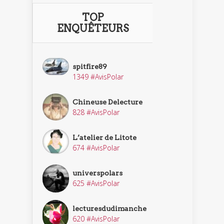
TOP
ENQUÊTEURS
spitfire89
1349 #AvisPolar
Chineuse Delecture
828 #AvisPolar
L’atelier de Litote
674 #AvisPolar
universpolars
625 #AvisPolar
lecturesdudimanche
620 #AvisPolar