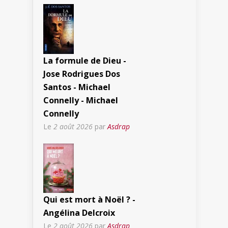
La formule de Dieu -
Jose Rodrigues Dos
Santos - Michael
Connelly - Michael
Connelly
Le
2 août 2026
par
Asdrap
Qui est mort à Noël ? -
Angélina Delcroix
Le
2 août 2026
par
Asdrap