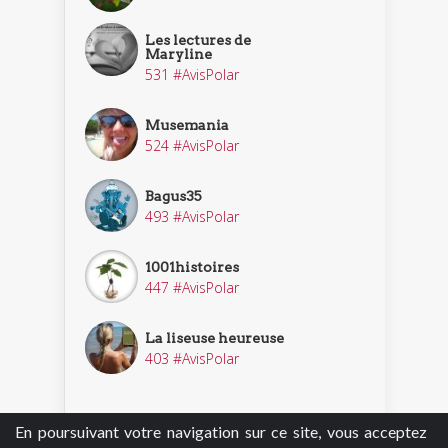
Les lectures de
Maryline
531 #AvisPolar
Musemania
524 #AvisPolar
Bagus35
493 #AvisPolar
1001histoires
447 #AvisPolar
La liseuse heureuse
403 #AvisPolar
En poursuivant votre navigation sur ce site, vous acceptez
Découvrir nos enquêteurs