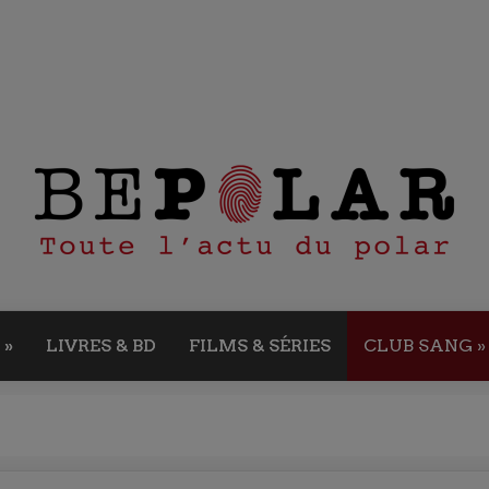
»
LIVRES & BD
FILMS & SÉRIES
CLUB SANG
»