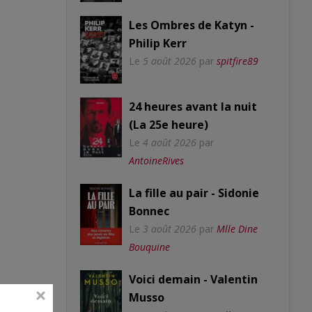
Les Ombres de Katyn -
Philip Kerr
Le
5 août 2026
par
spitfire89
24 heures avant la nuit
(La 25e heure)
Le
4 août 2026
par
AntoineRives
La fille au pair - Sidonie
Bonnec
Le
3 août 2026
par
Mlle Dine
Bouquine
Voici demain - Valentin
Musso