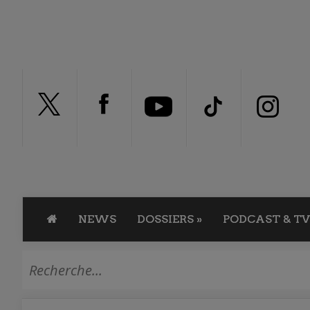
NEWS
DOSSIERS
»
PODCAST & TV