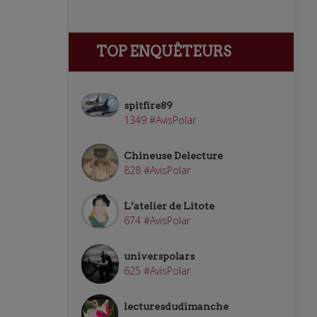
TOP ENQUÊTEURS
spitfire89
1349 #AvisPolar
Chineuse Delecture
828 #AvisPolar
L’atelier de Litote
674 #AvisPolar
universpolars
625 #AvisPolar
lecturesdudimanche