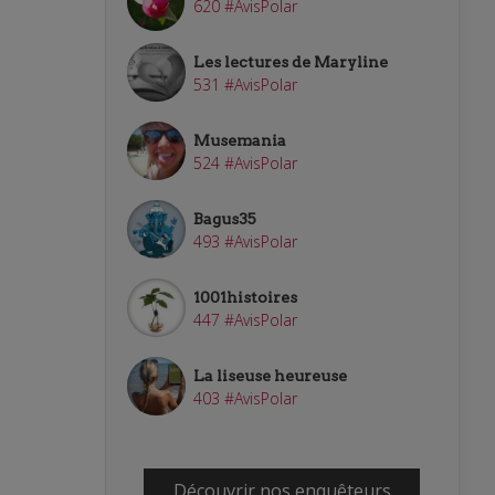
620 #AvisPolar
Les lectures de Maryline
531 #AvisPolar
Musemania
524 #AvisPolar
Bagus35
493 #AvisPolar
1001histoires
447 #AvisPolar
La liseuse heureuse
403 #AvisPolar
Découvrir nos enquêteurs