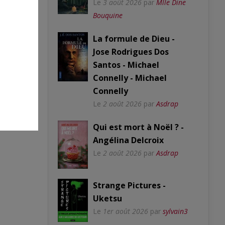
Le
3 août 2026
par
Mlle Dine
Bouquine
La formule de Dieu -
Jose Rodrigues Dos
Santos - Michael
Connelly - Michael
Connelly
Le
2 août 2026
par
Asdrap
Qui est mort à Noël ? -
Angélina Delcroix
Le
2 août 2026
par
Asdrap
Strange Pictures -
Uketsu
Le
1er août 2026
par
sylvain3