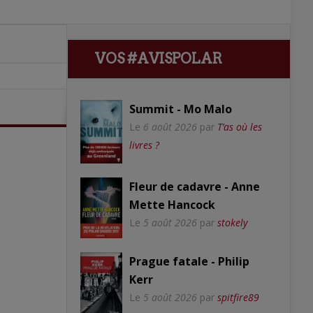
VOS #AVISPOLAR
Summit - Mo Malo
Le
6 août 2026
par
T’as où les
livres ?
Fleur de cadavre - Anne
Mette Hancock
Le
5 août 2026
par
stokely
Prague fatale - Philip
Kerr
Le
5 août 2026
par
spitfire89