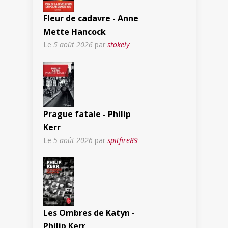
Fleur de cadavre - Anne
Mette Hancock
Le
5 août 2026
par
stokely
Prague fatale - Philip
Kerr
Le
5 août 2026
par
spitfire89
Les Ombres de Katyn -
Philip Kerr