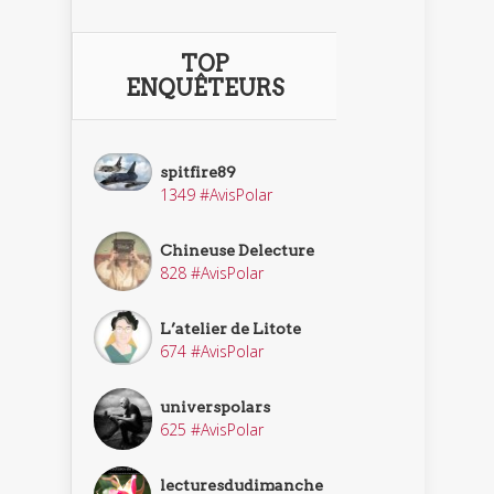
TOP
ENQUÊTEURS
spitfire89
1349 #AvisPolar
Chineuse Delecture
828 #AvisPolar
L’atelier de Litote
674 #AvisPolar
universpolars
625 #AvisPolar
lecturesdudimanche