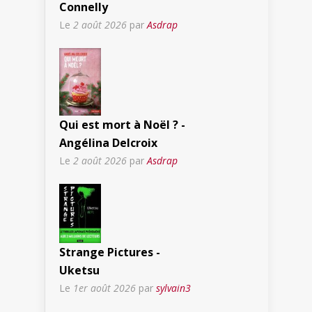
Connelly
Le
2 août 2026
par
Asdrap
Qui est mort à Noël ? -
Angélina Delcroix
Le
2 août 2026
par
Asdrap
Strange Pictures -
Uketsu
Le
1er août 2026
par
sylvain3