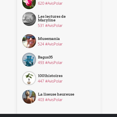
620 #AvisPolar
Les lectures de
Maryline
531 #AvisPolar
Musemania
524 #AvisPolar
Bagus35
493 #AvisPolar
1001histoires
447 #AvisPolar
La liseuse heureuse
403 #AvisPolar