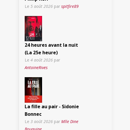
Le
5 août 2026
par
spitfire89
24 heures avant la nuit
(La 25e heure)
Le
4 août 2026
par
AntoineRives
La fille au pair - Sidonie
Bonnec
Le
3 août 2026
par
Mlle Dine
Bouquine