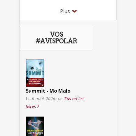
Plus
VOS
#AVISPOLAR
Summit - Mo Malo
Le
6 août 2026
par
T’as où les
livres ?