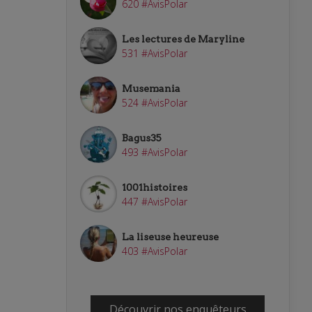
620 #AvisPolar
Les lectures de Maryline
531 #AvisPolar
Musemania
524 #AvisPolar
Bagus35
493 #AvisPolar
1001histoires
447 #AvisPolar
La liseuse heureuse
403 #AvisPolar
Découvrir nos enquêteurs