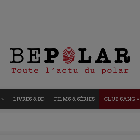
»
LIVRES & BD
FILMS & SÉRIES
CLUB SANG
»