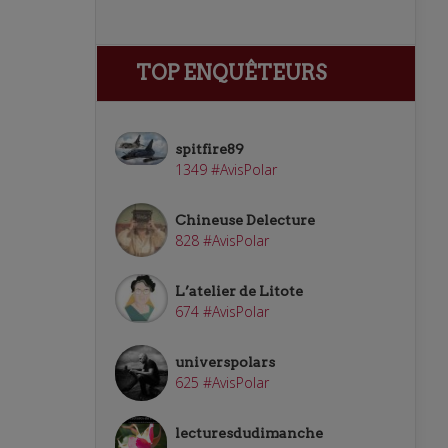
TOP ENQUÊTEURS
spitfire89
1349 #AvisPolar
Chineuse Delecture
828 #AvisPolar
L’atelier de Litote
674 #AvisPolar
universpolars
625 #AvisPolar
lecturesdudimanche