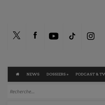
NEWS
DOSSIERS
»
PODCAST & TV