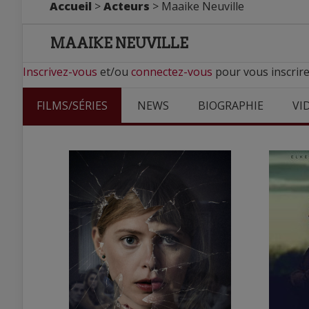
Accueil
>
Acteurs
> Maaike Neuville
MAAIKE NEUVILLE
Inscrivez-vous
et/ou
connectez-vous
pour vous inscrire
FILMS/SÉRIES
NEWS
BIOGRAPHIE
VI