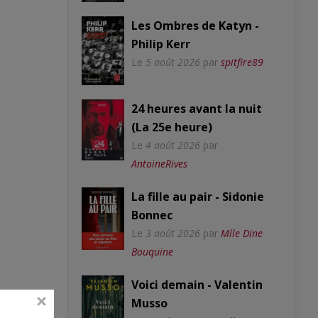
Les Ombres de Katyn -
Philip Kerr
Le
5 août 2026
par
spitfire89
24 heures avant la nuit
(La 25e heure)
Le
4 août 2026
par
AntoineRives
La fille au pair - Sidonie
Bonnec
Le
3 août 2026
par
Mlle Dine
Bouquine
Voici demain - Valentin
Musso