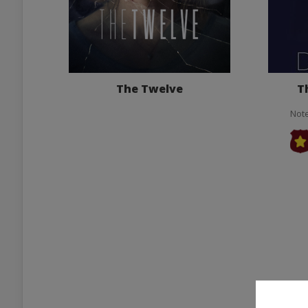
The Twelve
T
Note