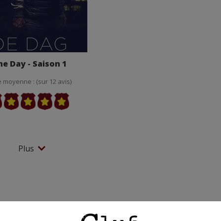
he Day - Saison 1
 moyenne : (sur 12 avis)
Plus