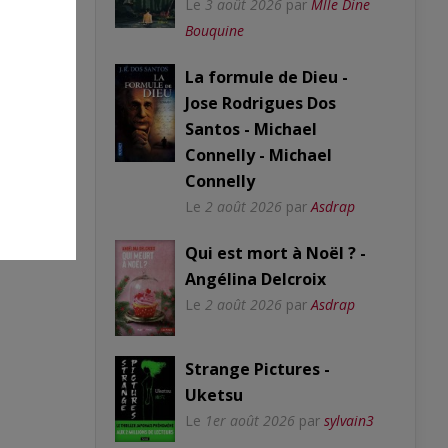
Le
3 août 2026
par
Mlle Dine
Bouquine
La formule de Dieu -
Jose Rodrigues Dos
Santos - Michael
Connelly - Michael
Connelly
Le
2 août 2026
par
Asdrap
Qui est mort à Noël ? -
Angélina Delcroix
Le
2 août 2026
par
Asdrap
Strange Pictures -
Uketsu
Le
1er août 2026
par
sylvain3