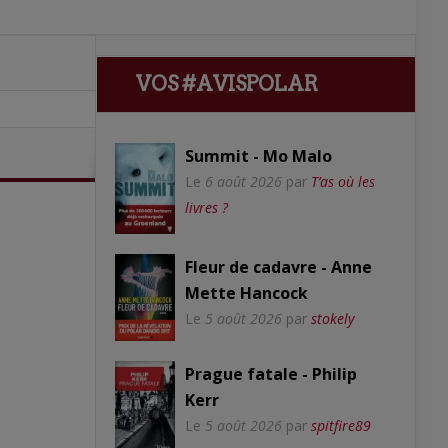
VOS #AVISPOLAR
Summit - Mo Malo
Le
6 août 2026
par
T’as où les
livres ?
Fleur de cadavre - Anne
Mette Hancock
Le
5 août 2026
par
stokely
Prague fatale - Philip
Kerr
Le
5 août 2026
par
spitfire89