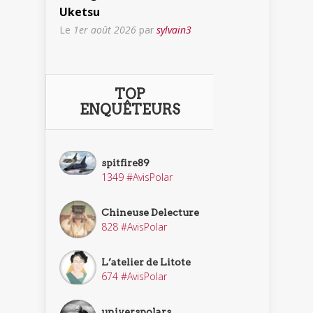
Uketsu
Le
1er août 2026
par
sylvain3
TOP
ENQUÊTEURS
spitfire89
1349 #AvisPolar
Chineuse Delecture
828 #AvisPolar
L’atelier de Litote
674 #AvisPolar
universpolars