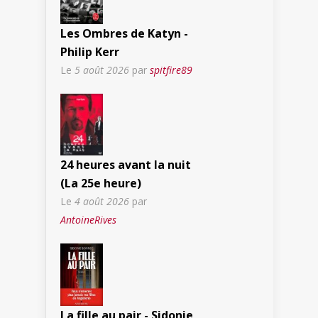
Les Ombres de Katyn -
Philip Kerr
Le
5 août 2026
par
spitfire89
24 heures avant la nuit
(La 25e heure)
Le
4 août 2026
par
AntoineRives
La fille au pair - Sidonie