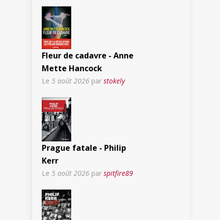
Fleur de cadavre - Anne
Mette Hancock
Le
5 août 2026
par
stokely
Prague fatale - Philip
Kerr
Le
5 août 2026
par
spitfire89