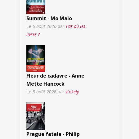
Summit - Mo Malo
Le
6 août 2026
par
T’as où les
livres ?
Fleur de cadavre - Anne
Mette Hancock
Le
5 août 2026
par
stokely
Prague fatale - Philip