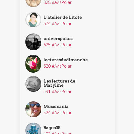
828 #AvisPolar
L’atelier de Litote
674 #AvisPolar
universpolars
625 #AvisPolar
lecturesdudimanche
620 #AvisPolar
Les lectures de
Maryline
531 #AvisPolar
Musemania
524 #AvisPolar
Bagus35
493 #AvisPolar