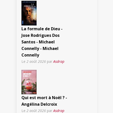
La formule de Dieu -
Jose Rodrigues Dos
Santos - Michael
Connelly - Michael
Connelly
Le
2 août 2026
par
Asdrap
Qui est mort à Noël ? -
Angélina Delcroix
Le
2 août 2026
par
Asdrap