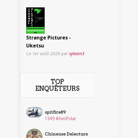
Strange Pictures -
Uketsu
Le
1er août 2026
par
sylvain3
TOP
ENQUÊTEURS
spitfire89
1349 #AvisPolar
Chineuse Delecture