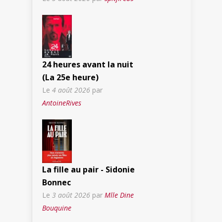
24 heures avant la nuit
(La 25e heure)
Le
4 août 2026
par
AntoineRives
La fille au pair - Sidonie
Bonnec
Le
3 août 2026
par
Mlle Dine
Bouquine