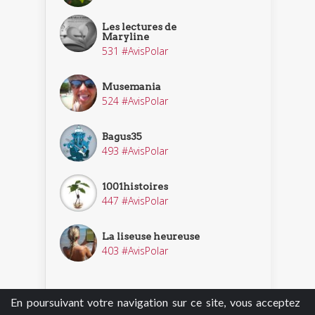
Les lectures de
Maryline
531 #AvisPolar
Musemania
524 #AvisPolar
Bagus35
493 #AvisPolar
1001histoires
447 #AvisPolar
La liseuse heureuse
403 #AvisPolar
En poursuivant votre navigation sur ce site, vous acceptez
Découvrir nos enquêteurs