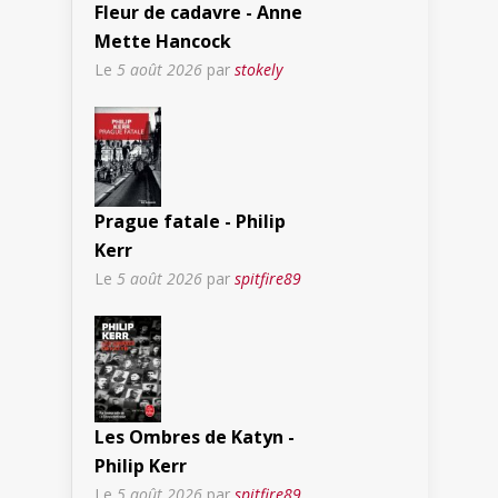
Fleur de cadavre - Anne
Mette Hancock
Le
5 août 2026
par
stokely
Prague fatale - Philip
Kerr
Le
5 août 2026
par
spitfire89
Les Ombres de Katyn -
Philip Kerr
Le
5 août 2026
par
spitfire89