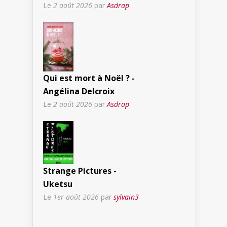
Le
2 août 2026
par
Asdrap
Qui est mort à Noël ? -
Angélina Delcroix
Le
2 août 2026
par
Asdrap
Strange Pictures -
Uketsu
Le
1er août 2026
par
sylvain3