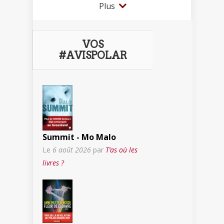
Plus
VOS
#AVISPOLAR
Summit - Mo Malo
Le
6 août 2026
par
T’as où les
livres ?