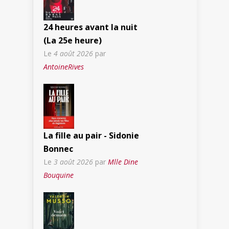
24 heures avant la nuit
(La 25e heure)
Le
4 août 2026
par
AntoineRives
La fille au pair - Sidonie
Bonnec
Le
3 août 2026
par
Mlle Dine
Bouquine