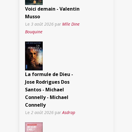
Voici demain - Valentin
Musso
Le
3 août 2026
par
Mlle Dine
Bouquine
La formule de Dieu -
Jose Rodrigues Dos
Santos - Michael
Connelly - Michael
Connelly
Le
2 août 2026
par
Asdrap