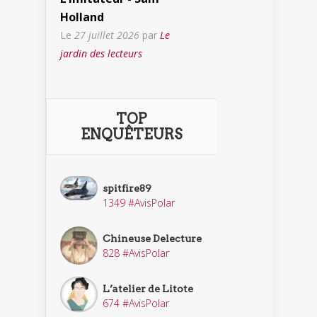
Holland
Le
27 juillet 2026
par
Le
jardin des lecteurs
TOP
ENQUÊTEURS
spitfire89
1349 #AvisPolar
Chineuse Delecture
828 #AvisPolar
L’atelier de Litote
674 #AvisPolar