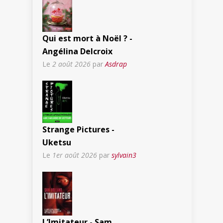
Qui est mort à Noël ? -
Angélina Delcroix
Le
2 août 2026
par
Asdrap
Strange Pictures -
Uketsu
Le
1er août 2026
par
sylvain3
L’Imitateur - Sam