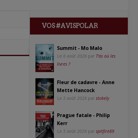
VOS #AVISPOLAR
Summit - Mo Malo
Le
6 août 2026
par
T’as où les
livres ?
Fleur de cadavre - Anne
Mette Hancock
Le
5 août 2026
par
stokely
Prague fatale - Philip
Kerr
Le
5 août 2026
par
spitfire89