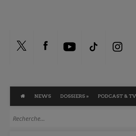
NEWS
DOSSIERS
»
PODCAST & TV