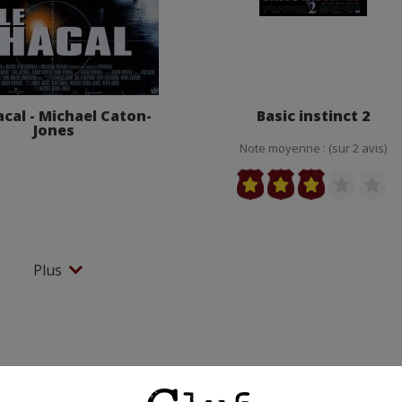
acal - Michael Caton-
Basic instinct 2
Jones
Note moyenne : (sur 2 avis)
Plus