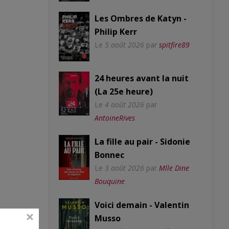
Les Ombres de Katyn -
Philip Kerr
Le
5 août 2026
par
spitfire89
24 heures avant la nuit
(La 25e heure)
Le
4 août 2026
par
AntoineRives
La fille au pair - Sidonie
Bonnec
Le
3 août 2026
par
Mlle Dine
Bouquine
Voici demain - Valentin
Musso