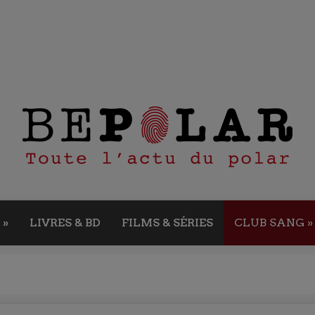
»
LIVRES & BD
FILMS & SÉRIES
CLUB SANG
»