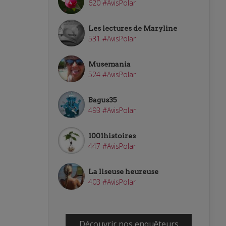
620 #AvisPolar
Les lectures de Maryline
531 #AvisPolar
Musemania
524 #AvisPolar
Bagus35
493 #AvisPolar
1001histoires
447 #AvisPolar
La liseuse heureuse
403 #AvisPolar
Découvrir nos enquêteurs