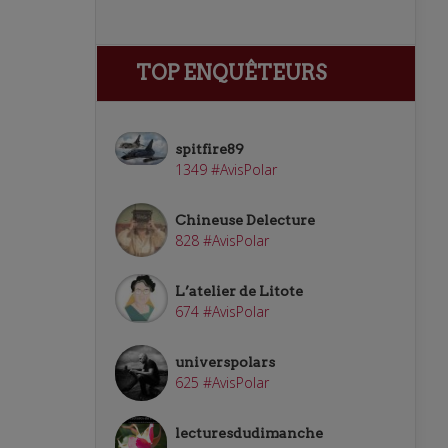
TOP ENQUÊTEURS
spitfire89
1349 #AvisPolar
Chineuse Delecture
828 #AvisPolar
L’atelier de Litote
674 #AvisPolar
universpolars
625 #AvisPolar
lecturesdudimanche