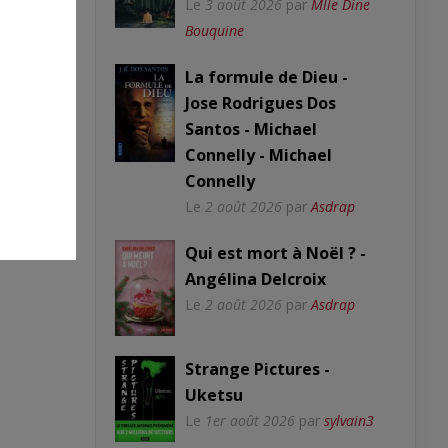
Le
3 août 2026
par
Mlle Dine
Bouquine
La formule de Dieu -
Jose Rodrigues Dos
Santos - Michael
Connelly - Michael
Connelly
Le
2 août 2026
par
Asdrap
Qui est mort à Noël ? -
Angélina Delcroix
Le
2 août 2026
par
Asdrap
Strange Pictures -
Uketsu
Le
1er août 2026
par
sylvain3